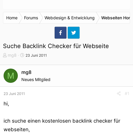
Home
Forums
Webdesign & Entwicklung
Webseiten Hom
Suche Backlink Checker für Webseite
T
S
mg8
23 Juni 2011
h
t
e
a
mg8
M
m
r
Neues Mitglied
e
t
n
d
s
a
#1
23 Juni 2011
t
t
hi,
a
u
r
m
t
ich suche einen kostenlosen backlink checker für
e
webseiten,
r