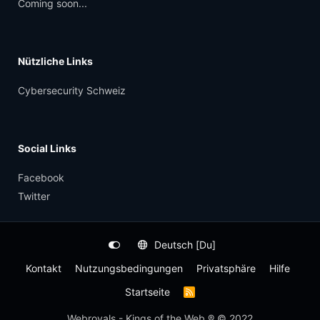
Coming soon...
Nützliche Links
Cybersecurity Schweiz
Social Links
Facebook
Twitter
Deutsch [Du]
Kontakt
Nutzungsbedingungen
Privatsphäre
Hilfe
Startseite
R
S
S
Webroyals - Kings of the Web ® © 2022