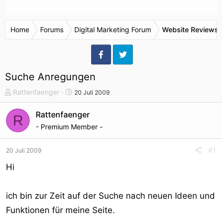
Home
Forums
Digital Marketing Forum
Website Reviews 
Suche Anregungen
T
S
Rattenfaenger
20 Juli 2009
h
t
e
a
Rattenfaenger
R
m
r
- Premium Member -
e
t
n
d
#1
20 Juli 2009
s
a
t
t
Hi
a
u
r
m
ich bin zur Zeit auf der Suche nach neuen Ideen und
t
e
Funktionen für meine Seite.
r