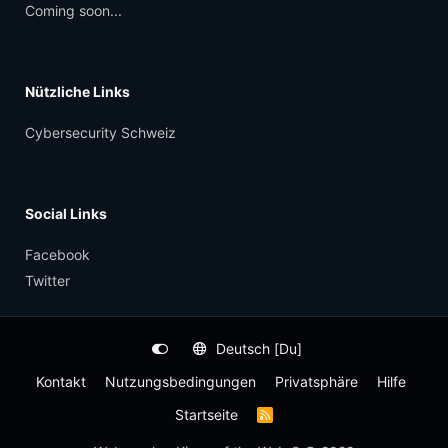
Coming soon...
Nützliche Links
Cybersecurity Schweiz
Social Links
Facebook
Twitter
Deutsch [Du]
Kontakt
Nutzungsbedingungen
Privatsphäre
Hilfe
Startseite
R
S
S