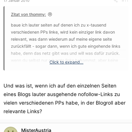
#11
17 Januar 2010
Zitat von thommy:
baue ich lauter seiten auf denen ich zu x-tausend
verschiedenen PPs linke, wird kein einziger link davon
relevant, was dann wiederum auf meine eigene seite
zurückfällt - sogar dann, wenn ich gute eingehende links
habe, denn das netz gibt was und will was dafür zurück.
wenn du selbst nur relvante links bekommst, aber keine
Click to expand...
eigenen ausgehenden zu RELEVANTEN seiten hast, dann
kannst du dir seo auch gleich sparen, denn es wird bei
einem kurzen aufbäumen in den serps bleiben und
Und was ist, wenn ich auf den einzelnen Seiten
danach wieder in den keller gehen.
eines Blogs lauter ausgehende nofollow-Links zu
vielen verschiedenen PPs habe, in der Blogroll aber
relevante Links?
MisterAustria