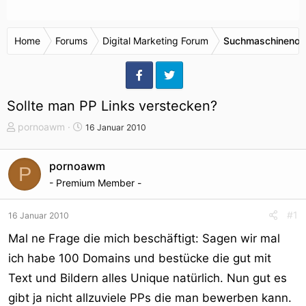
Home
Forums
Digital Marketing Forum
Suchmaschinenop
Sollte man PP Links verstecken?
T
S
pornoawm
16 Januar 2010
h
t
e
a
pornoawm
P
m
r
- Premium Member -
e
t
n
d
s
a
#1
16 Januar 2010
t
t
Mal ne Frage die mich beschäftigt: Sagen wir mal
a
u
r
m
ich habe 100 Domains und bestücke die gut mit
t
Text und Bildern alles Unique natürlich. Nun gut es
e
gibt ja nicht allzuviele PPs die man bewerben kann.
r