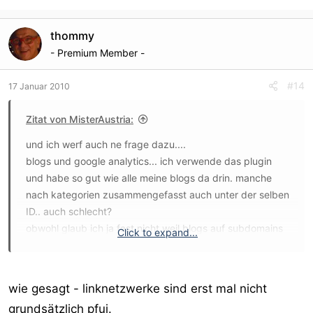
thommy
- Premium Member -
#14
17 Januar 2010
Zitat von MisterAustria:
und ich werf auch ne frage dazu....
blogs und google analytics... ich verwende das plugin
und habe so gut wie alle meine blogs da drin. manche
nach kategorien zusammengefasst auch unter der selben
ID.. auch schlecht?
obwohl glaub ich ja fast nicht weil blogs auf subdomains
Click to expand...
sind ja grundsätzlich erkennbar als netzwerk schätze ich.
MA
wie gesagt - linknetzwerke sind erst mal nicht
grundsätzlich pfui.