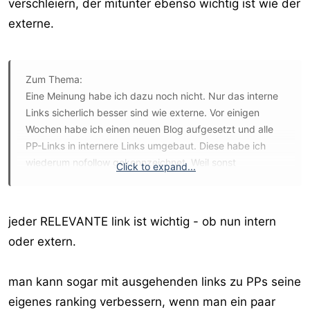
verschleiern, der mitunter ebenso wichtig ist wie der
externe.
Zum Thema:
Eine Meinung habe ich dazu noch nicht. Nur das interne
Links sicherlich besser sind wie externe. Vor einigen
Wochen habe ich einen neuen Blog aufgesetzt und alle
PP-Links in internere Links umgebaut. Diese habe ich
wiederum nofollow gekennzeichnet. Weil sonst
Click to expand...
möglicherweise diese interne Links im Index
aufgenommen werden - aber dieser dann sofort auf das
PP umleitet. Das wäre gar nicht so schlimm - aber ich
jeder RELEVANTE link ist wichtig - ob nun intern
weiß nicht ob ich dafür dann eine Schelle bekommen
oder extern.
würde - keine Ahnung.
Der Blog hat somit keine ausgehenden Links. Mal
schauen.
man kann sogar mit ausgehenden links zu PPs seine
eigenes ranking verbessern, wenn man ein paar