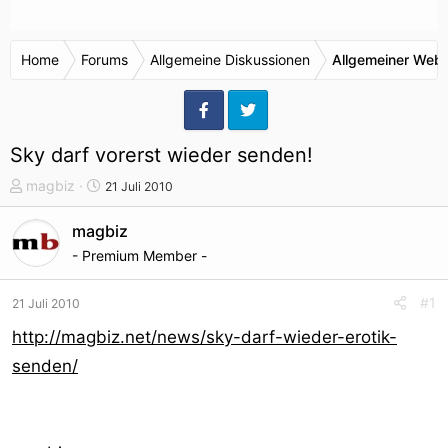
Home
Forums
Allgemeine Diskussionen
Allgemeiner Webr
Sky darf vorerst wieder senden!
T
S
magbiz
21 Juli 2010
h
t
e
a
magbiz
m
r
- Premium Member -
e
t
n
d
#1
21 Juli 2010
s
a
t
t
http://magbiz.net/news/sky-darf-wieder-erotik-
a
u
senden/
r
m
t
e
r