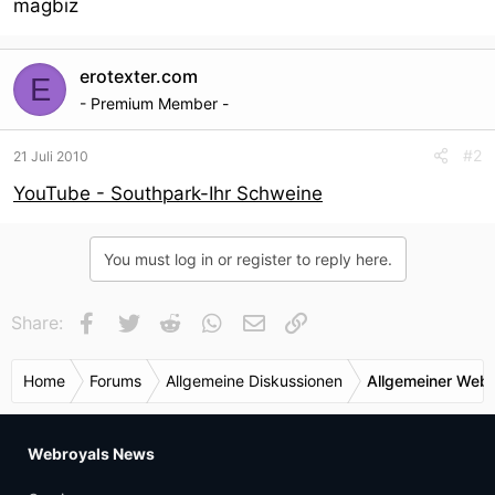
magbiz
erotexter.com
E
- Premium Member -
#2
21 Juli 2010
YouTube - Southpark-Ihr Schweine
You must log in or register to reply here.
Facebook
Twitter
Reddit
WhatsApp
E-Mail
Link
Share:
Home
Forums
Allgemeine Diskussionen
Allgemeiner Webr
Webroyals News