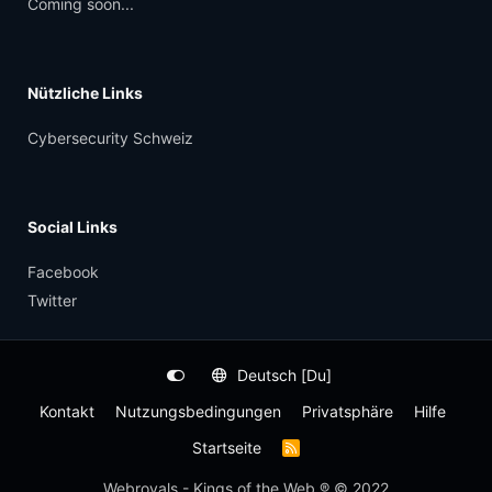
Coming soon...
Nützliche Links
Cybersecurity Schweiz
Social Links
Facebook
Twitter
Deutsch [Du]
Kontakt
Nutzungsbedingungen
Privatsphäre
Hilfe
Startseite
R
S
S
Webroyals - Kings of the Web ® © 2022