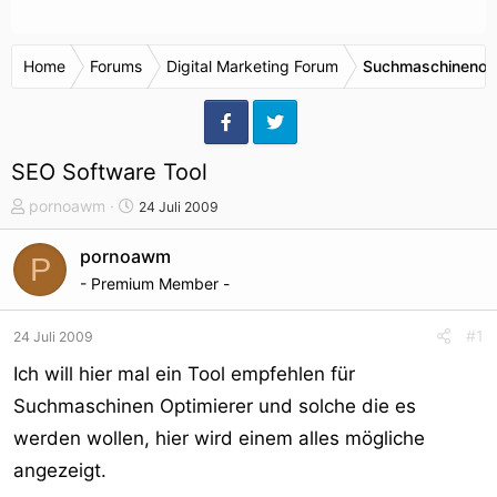
Home
Forums
Digital Marketing Forum
Suchmaschinenop
SEO Software Tool
T
S
pornoawm
24 Juli 2009
h
t
e
a
pornoawm
P
m
r
- Premium Member -
e
t
n
d
#1
24 Juli 2009
s
a
t
t
Ich will hier mal ein Tool empfehlen für
a
u
Suchmaschinen Optimierer und solche die es
r
m
werden wollen, hier wird einem alles mögliche
t
e
angezeigt.
r