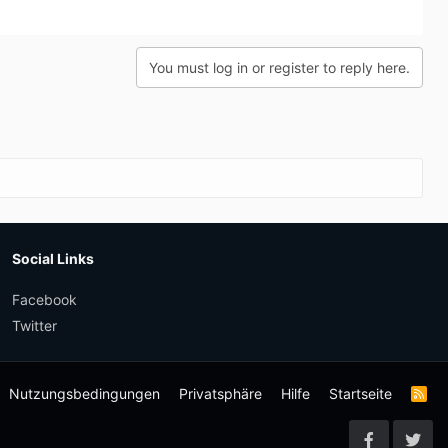
You must log in or register to reply here.
Social Links
Facebook
Twitter
Nutzungsbedingungen
Privatsphäre
Hilfe
Startseite
R
S
S
-