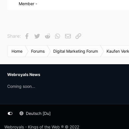
Member -
Facebook
Twitter
Reddit
WhatsApp
E-Mail
Link
Share:
Home
Forums
Digital Marketing Forum
Kaufen Ver
Webroyals News
Coming soon...
Deutsch [Du]
Webroyals - Kings of the Web ® © 2022