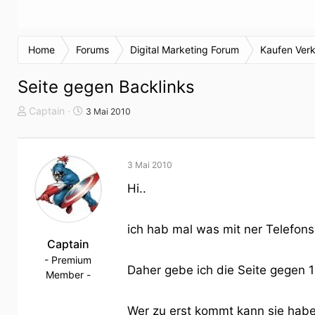
Home
Forums
Digital Marketing Forum
Kaufen Ver
Seite gegen Backlinks
T
S
Captain
3 Mai 2010
h
t
e
a
m
r
3 Mai 2010
e
t
n
d
Hi..
s
a
t
t
a
u
ich hab mal was mit ner Telefons
r
Captain
m
t
- Premium
Daher gebe ich die Seite gegen 1
e
Member -
r
Wer zu erst kommt kann sie habe