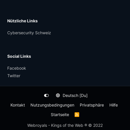
Nützliche Links
Cybersecurity Schweiz
Social Links
Facebook
Twitter
Deutsch [Du]
Kontakt
Nutzungsbedingungen
Privatsphäre
Hilfe
Startseite
R
S
S
Webroyals - Kings of the Web ® © 2022
-