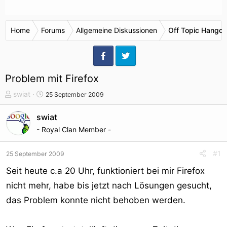
Home
Forums
Allgemeine Diskussionen
Off Topic Hangou
Problem mit Firefox
T
S
swiat
25 September 2009
h
t
e
a
swiat
m
r
- Royal Clan Member -
e
t
n
d
#1
25 September 2009
s
a
t
t
Seit heute c.a 20 Uhr, funktioniert bei mir Firefox
a
u
nicht mehr, habe bis jetzt nach Lösungen gesucht,
r
m
das Problem konnte nicht behoben werden.
t
e
r