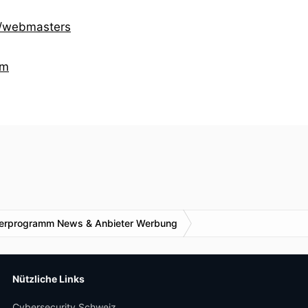
m/webmasters
om
nerprogramm News & Anbieter Werbung
Nützliche Links
Cybersecurity Schweiz