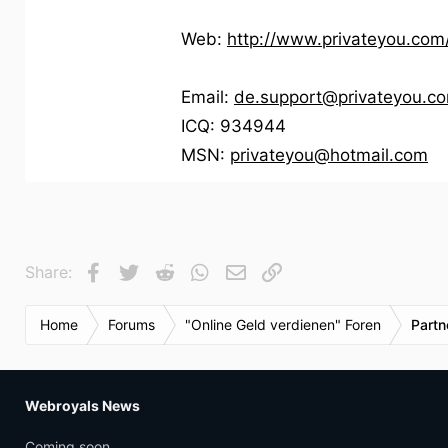
Web:
http://www.privateyou.co
Email:
de.support@privateyou.c
ICQ: 934944
MSN:
privateyou@hotmail.com
Facebook
Twitter
Reddit
WhatsApp
E-Mail
Link
Share:
Home
Forums
"Online Geld verdienen" Foren
Part
Webroyals News
Coming soon...