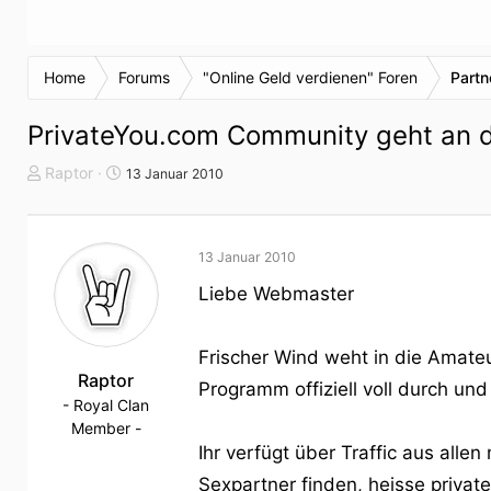
Home
Forums
"Online Geld verdienen" Foren
Part
PrivateYou.com Community geht an d
T
S
Raptor
13 Januar 2010
h
t
e
a
m
r
13 Januar 2010
e
t
n
d
Liebe Webmaster
s
a
t
t
a
u
Frischer Wind weht in die Amate
r
Raptor
m
Programm offiziell voll durch und
t
- Royal Clan
e
Member -
r
Ihr verfügt über Traffic aus all
Sexpartner finden, heisse privat