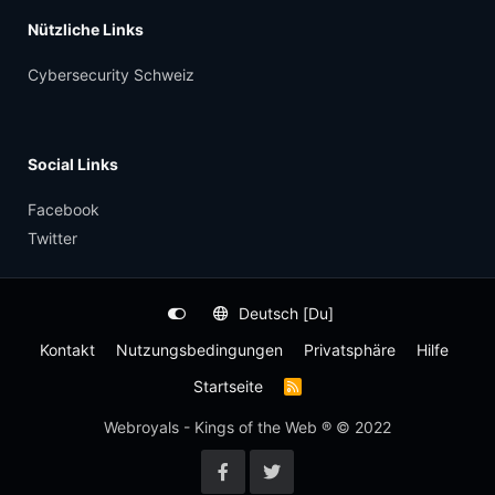
Nützliche Links
Cybersecurity Schweiz
Social Links
Facebook
Twitter
Deutsch [Du]
Kontakt
Nutzungsbedingungen
Privatsphäre
Hilfe
Startseite
R
S
S
Webroyals - Kings of the Web ® © 2022
-
F
e
e