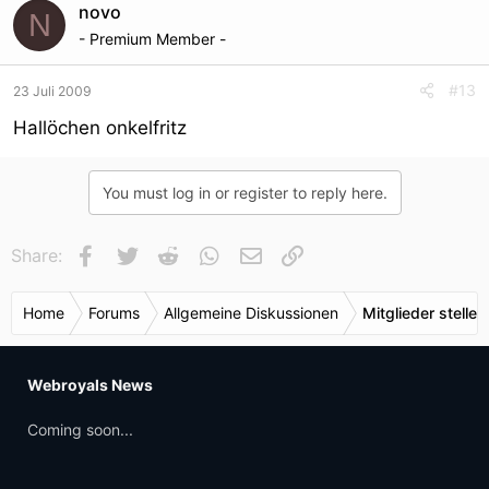
novo
N
- Premium Member -
#13
23 Juli 2009
Hallöchen onkelfritz
You must log in or register to reply here.
Facebook
Twitter
Reddit
WhatsApp
E-Mail
Link
Share:
Home
Forums
Allgemeine Diskussionen
Mitglieder stellen
Webroyals News
Coming soon...