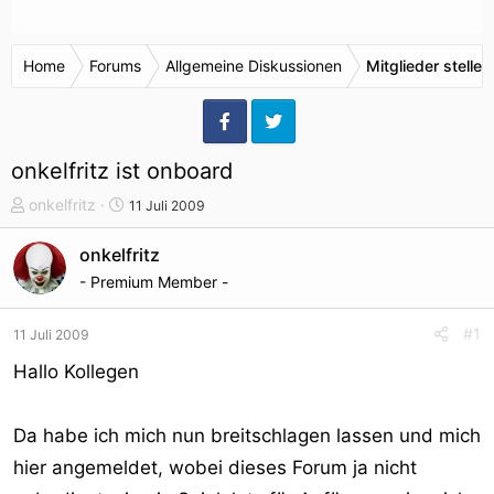
Home
Forums
Allgemeine Diskussionen
Mitglieder stellen
onkelfritz ist onboard
T
S
onkelfritz
11 Juli 2009
h
t
e
a
onkelfritz
m
r
- Premium Member -
e
t
n
d
#1
11 Juli 2009
s
a
t
t
Hallo Kollegen
a
u
r
m
Da habe ich mich nun breitschlagen lassen und mich
t
e
hier angemeldet, wobei dieses Forum ja nicht
r