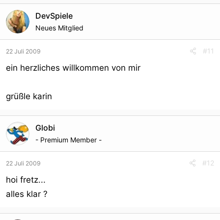
DevSpiele
Neues Mitglied
#11
22 Juli 2009
ein herzliches willkommen von mir
grüßle karin
Globi
- Premium Member -
#12
22 Juli 2009
hoi fretz...
alles klar ?