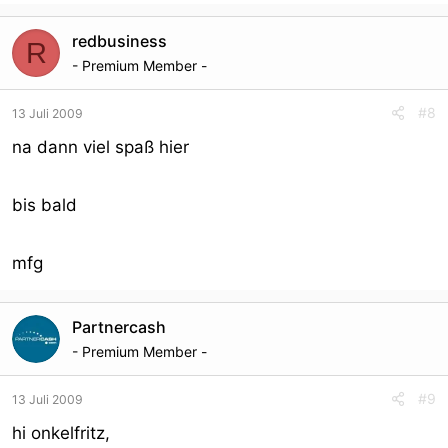
redbusiness
R
- Premium Member -
#8
13 Juli 2009
na dann viel spaß hier
bis bald
mfg
Partnercash
- Premium Member -
#9
13 Juli 2009
hi onkelfritz,