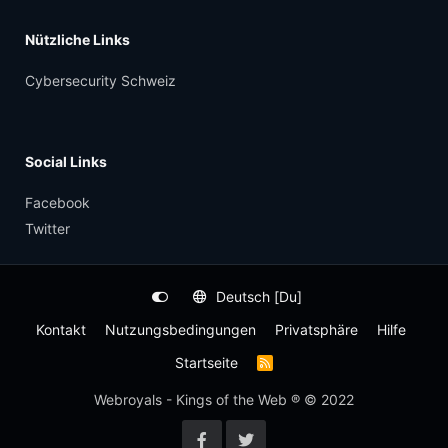
Nützliche Links
Cybersecurity Schweiz
Social Links
Facebook
Twitter
Deutsch [Du]
Kontakt
Nutzungsbedingungen
Privatsphäre
Hilfe
Startseite
R
S
S
Webroyals - Kings of the Web ® © 2022
-
F
e