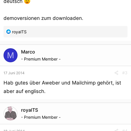
deutsch
demoversionen zum downloaden.
R
royalTS
e
a
c
Marco
M
t
- Premium Member -
i
o
#3
17 Juni 2014
n
s
Hab gutes über Aweber und Mailchimp gehört, ist
:
aber auf englisch.
royalTS
- Premium Member -
#4