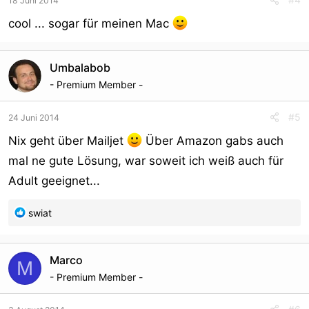
18 Juni 2014
cool ... sogar für meinen Mac
Umbalabob
- Premium Member -
#5
24 Juni 2014
Nix geht über Mailjet
Über Amazon gabs auch
mal ne gute Lösung, war soweit ich weiß auch für
Adult geeignet...
R
swiat
e
a
c
Marco
M
t
- Premium Member -
i
o