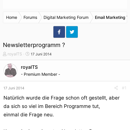
Home
Forums
Digital Marketing Forum
Email Marketing T
Newsletterprogramm ?
T
S
royalTS
17 Juni 2014
h
t
e
a
royalTS
m
r
- Premium Member -
e
t
n
d
#1
17 Juni 2014
s
a
t
t
Natürlich wurde die Frage schon oft gestellt, aber
a
u
da sich so viel im Bereich Programme tut,
r
m
einmal die Frage neu.
t
e
r