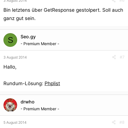
#6
3 August 2014
n
s
Bin letztens über GetResponse gestolpert. Soll auch
:
ganz gut sein.
Seo.gy
S
- Premium Member -
#7
3 August 2014
Hallo,
Rundum-Lösung:
Phplist
drwho
- Premium Member -
#8
5 August 2014