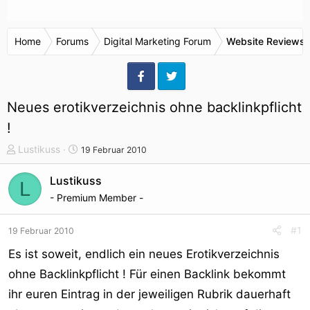
Home
Forums
Digital Marketing Forum
Website Reviews 
Neues erotikverzeichnis ohne backlinkpflicht
!
T
S
Lustikuss
19 Februar 2010
h
t
e
a
Lustikuss
L
m
r
- Premium Member -
e
t
n
d
#1
19 Februar 2010
s
a
t
t
Es ist soweit, endlich ein neues Erotikverzeichnis
a
u
ohne Backlinkpflicht ! Für einen Backlink bekommt
r
m
ihr euren Eintrag in der jeweiligen Rubrik dauerhaft
t
e