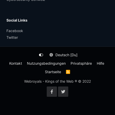
Social Links
Facebook
Twitter
Deutsch [Du]
Kontakt
Nutzungsbedingungen
Privatsphäre
Hilfe
Startseite
R
S
S
Webroyals - Kings of the Web ® © 2022
-
F
e
e
d