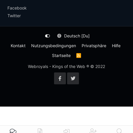
Facebook
Twitter
Deutsch [Du]
Kontakt
Nutzungsbedingungen
Privatsphäre
Hilfe
Startseite
R
S
S
Webroyals - Kings of the Web ® © 2022
-
F
e
e
d