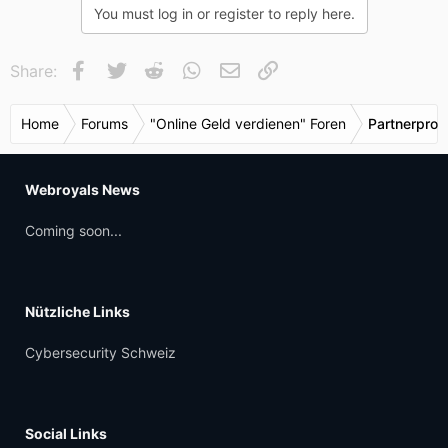
You must log in or register to reply here.
Facebook
Twitter
Reddit
WhatsApp
E-Mail
Link
Share:
Home
Forums
"Online Geld verdienen" Foren
Partnerpro
Webroyals News
Coming soon...
Nützliche Links
Cybersecurity Schweiz
Social Links