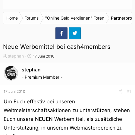
Home
Forums
"Online Geld verdienen" Foren
Partnerpro
Neue Werbemittel bei cash4members
T
S
stephan
17 Juni 2010
h
t
e
a
stephan
m
r
- Premium Member -
e
t
n
d
#1
17 Juni 2010
s
a
t
t
Um Euch effektiv bei unseren
a
u
Weltmeisterschaftsaktionen zu unterstützen, stehen
r
m
Euch unsere
NEUEN
Werbemittel, als zusätzliche
t
e
Unterstützung, in unserem Webmasterbereich zu
r