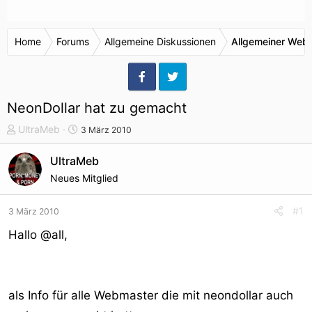
Home
Forums
Allgemeine Diskussionen
Allgemeiner Webr
NeonDollar hat zu gemacht
T
S
UltraMeb
3 März 2010
h
t
e
a
UltraMeb
m
r
Neues Mitglied
e
t
n
d
#1
3 März 2010
s
a
t
t
Hallo @all,
a
u
r
m
t
e
als Info für alle Webmaster die mit neondollar auch
r