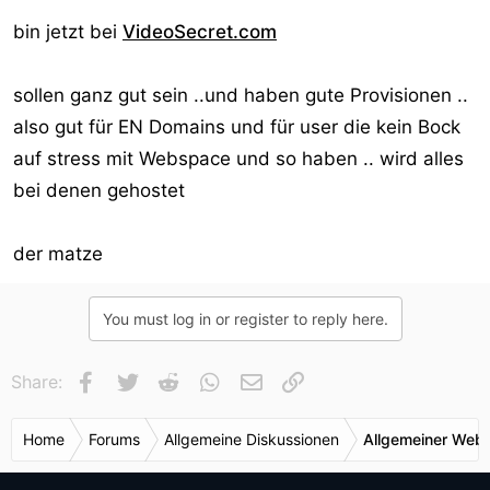
über ein $ 50 Restbetrag
bin jetzt bei
VideoSecret.com
* Konten mit Scheck Auszahlung Einstellung wird über ein
$ 50 Restbetrag
sollen ganz gut sein ..und haben gute Provisionen ..
* Willkommens Boni werden nicht an einem der Konten,
also gut für EN Domains und für user die kein Bock
die nicht die erforderlichen 500 $ Auszahlung erreicht
haben gutgeschrieben
auf stress mit Webspace und so haben .. wird alles
* Keine Transaktionsgebühren werden von Ihrem
bei denen gehostet
Verdienst abgezogen werden
* Alle Zahlungen werden erst gesendet werden der 25.
der matze
März 2010
You must log in or register to reply here.
Das Partnerprogramm-Abkommen zwischen Ihnen und
der Firma ist jetzt null und nichtig.
Facebook
Twitter
Reddit
WhatsApp
E-Mail
Link
Share:
Wenn Sie Fragen haben, bitte kontaktieren Sie das
Home
Forums
Allgemeine Diskussionen
Allgemeiner Webr
Unternehmen auf der folgenden E-Mail-Adresse: