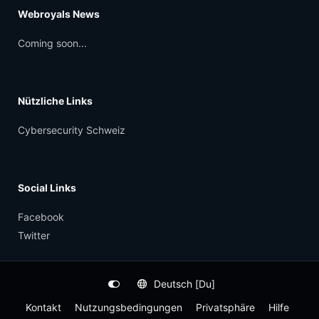
Hippocrene Enterprises Limited
Webroyals News
Arch. Makarios III Ave., 199, Neocleous House,
3030 Limassol,
Coming soon...
Zypern
Nützliche Links
Cybersecurity Schweiz
Social Links
Facebook
Twitter
Deutsch [Du]
Kontakt
Nutzungsbedingungen
Privatsphäre
Hilfe