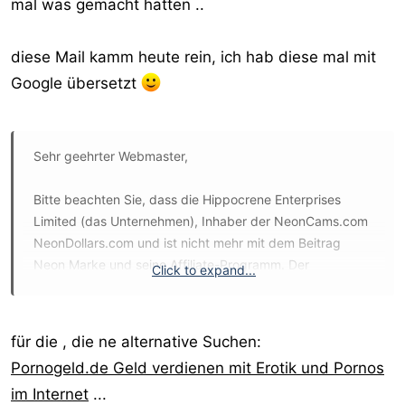
mal was gemacht hatten ..
diese Mail kamm heute rein, ich hab diese mal mit
Google übersetzt
Sehr geehrter Webmaster,
Bitte beachten Sie, dass die Hippocrene Enterprises
Limited (das Unternehmen), Inhaber der NeonCams.com
NeonDollars.com und ist nicht mehr mit dem Beitrag
Neon Marke und seine Affiliate-Programm. Der
Click to expand...
Webmaster Programm ist dauerhaft auf NeonDollars.com
geschlossen, mit sofortiger Wirkung und die
NeonCams.com Marke (einschließlich der Domain, die
für die , die ne alternative Suchen:
Modelle, Studios, Agenturen und Mitglied-Datenbank)
Pornogeld.de Geld verdienen mit Erotik und Pornos
wurde durch eine 3rd-Party erworben.
im Internet
...