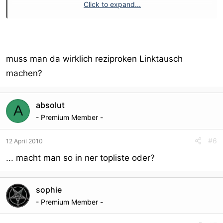
Click to expand...
Ist in testphase..
muss man da wirklich reziproken Linktausch
machen?
absolut
A
- Premium Member -
#6
12 April 2010
... macht man so in ner topliste oder?
sophie
- Premium Member -