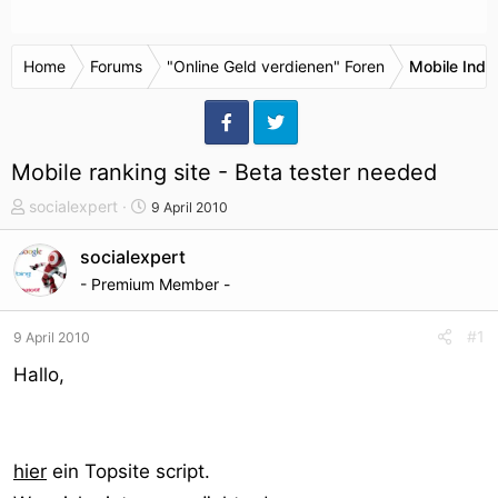
Home
Forums
"Online Geld verdienen" Foren
Mobile Indu
Mobile ranking site - Beta tester needed
T
S
socialexpert
9 April 2010
h
t
e
a
socialexpert
m
r
- Premium Member -
e
t
n
d
#1
9 April 2010
s
a
t
t
Hallo,
a
u
r
m
t
e
hier
ein Topsite script.
r