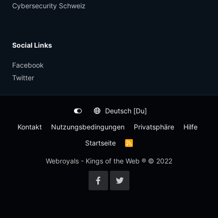
Cybersecurity Schweiz
Social Links
Facebook
Twitter
Deutsch [Du]
Kontakt
Nutzungsbedingungen
Privatsphäre
Hilfe
Startseite
R
S
S
Webroyals - Kings of the Web ® © 2022
-
F
e
e
d