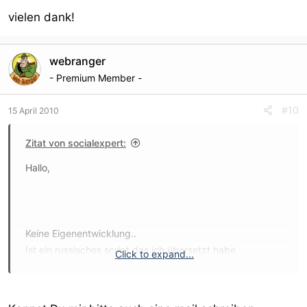
vielen dank!
webranger
- Premium Member -
#10
15 April 2010
Zitat von socialexpert:
Hallo,
Keine Eigenentwicklung..
Ist ein russisches script das ich übersetzt habe.
Click to expand...
Ich schreibe dir später eine Mail