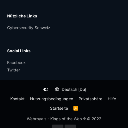
Nützliche Links
Cybersecurity Schweiz
Social Links
Facebook
Twitter
Deutsch [Du]
Kontakt
Nutzungsbedingungen
Privatsphäre
Hilfe
Startseite
R
S
S
Webroyals - Kings of the Web ® © 2022
-
F