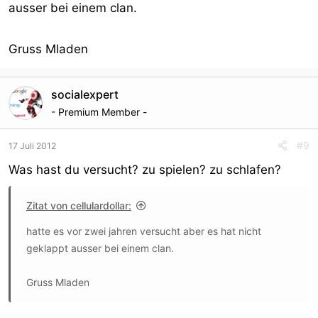
Woche, gehst du oft zu Mcdoof ...)
ausser bei einem clan.
Gruss Mladen
Hat man so eine Community aufgebaut, so kann man z.B.
Likes verkaufen, Posts und Votings auf
versch. Portalen.Zudem kann man selbst Facebook
socialexpert
Pages mit tausende Likes aufbauen und sogar
- Premium Member -
auch für XXX werben, wenn der fsk18 Bereich nur mit
Mitglieder freigegeben ist.
#9
17 Juli 2012
Für Adult Webmaster mit 0 Ahnung ist der Aufbau einer
Was hast du versucht? zu spielen? zu schlafen?
solchen Community nicht wirklich einfach.
Wenn man es geschafft hat, ist es wie Top Platzierungen
Zitat von cellulardollar:
bei Google nur ohne Panda,Katzen und Würmer
Updates...
hatte es vor zwei jahren versucht aber es hat nicht
geklappt ausser bei einem clan.
Gruss Mladen