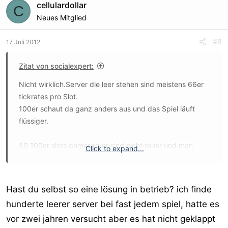
cellulardollar
C
Neues Mitglied
#8
17 Juli 2012
Zitat von socialexpert:
Nicht wirklich.Server die leer stehen sind meistens 66er
tickrates pro Slot.
100er schaut da ganz anders aus und das Spiel läuft
flüssiger.
50 100er slots gameserver sind nicht teuer und man
Click to expand...
braucht einen Server Admin,
mehrere HA ( headadmins ) und mehrere
subadmins.Werbung läuft auf dem Forum und im
Hast du selbst so eine lösung in betrieb? ich finde
splashscreen nach dem log ins Spiel..Meistens zahlen
hunderte leerer server bei fast jedem spiel, hatte es
Produkthersteller für Videoeinblendungen oder
vor zwei jahren versucht aber es hat nicht geklappt
Fragebögen wie ( Wieviel coca cola trinkst du in der