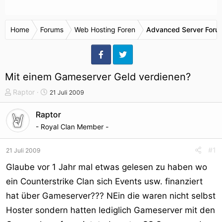
Home
Forums
Web Hosting Foren
Advanced Server Forum
Mit einem Gameserver Geld verdienen?
T
S
Raptor
21 Juli 2009
h
t
e
a
Raptor
m
r
- Royal Clan Member -
e
t
n
d
#1
21 Juli 2009
s
a
t
t
Glaube vor 1 Jahr mal etwas gelesen zu haben wo
a
u
ein Counterstrike Clan sich Events usw. finanziert
r
m
hat über Gameserver??? NEin die waren nicht selbst
t
e
Hoster sondern hatten lediglich Gameserver mit den
r