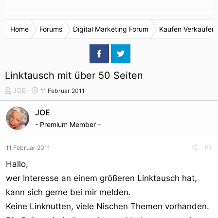
Home
Forums
Digital Marketing Forum
Kaufen Verkaufen
Linktausch mit über 50 Seiten
T
S
JOE
11 Februar 2011
h
t
e
a
JOE
m
r
- Premium Member -
e
t
n
d
#1
11 Februar 2011
s
a
t
t
Hallo,
a
u
wer Interesse an einem größeren Linktausch hat,
r
m
kann sich gerne bei mir melden.
t
e
Keine Linknutten, viele Nischen Themen vorhanden.
r