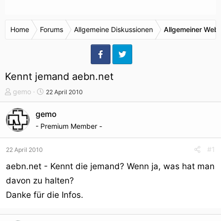
Home
Forums
Allgemeine Diskussionen
Allgemeiner Webr
Kennt jemand aebn.net
T
S
gemo
22 April 2010
h
t
e
a
gemo
m
r
- Premium Member -
e
t
n
d
#1
22 April 2010
s
a
t
t
aebn.net - Kennt die jemand? Wenn ja, was hat man
a
u
davon zu halten?
r
m
Danke für die Infos.
t
e
r