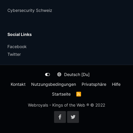
Cybersecurity Schweiz
Social Links
Facebook
Twitter
Deutsch [Du]
Kontakt
Nutzungsbedingungen
Privatsphäre
Hilfe
Startseite
R
S
S
Webroyals - Kings of the Web ® © 2022
-
F
e
e
d