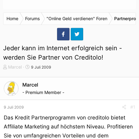
Home
Forums
"Online Geld verdienen" Foren
Partnerpro
Jeder kann im Internet erfolgreich sein -
werden Sie Partner von Creditolo!
T
S
Marcel
9 Juli 2009
h
t
e
a
Marcel
m
r
- Premium Member -
e
t
n
d
s
a
#1
9 Juli 2009
t
t
Das Kredit Partnerprogramm von creditolo bietet
a
u
r
m
Affiliate Marketing auf höchstem Niveau. Profitieren
t
Sie von umfangreichen Vorteilen und dem
e