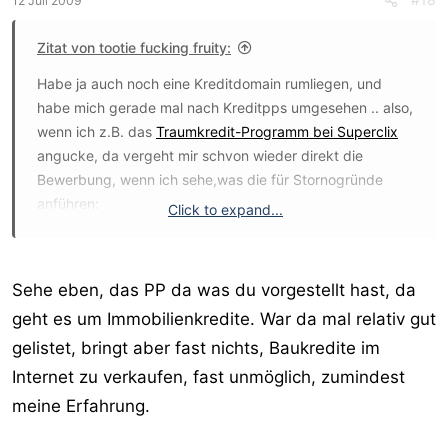
12 Juli 2009
Zitat von tootie fucking fruity:
Habe ja auch noch eine Kreditdomain rumliegen, und
habe mich gerade mal nach Kreditpps umgesehen .. also,
wenn ich z.B. das
Traumkredit-Programm bei Superclix
angucke, da vergeht mir schvon wieder direkt die
Bewerbung, wenn ich sehe,was die für Stornogründe
anführen:
Click to expand...
Sehe eben, das PP da was du vorgestellt hast, da
geht es um Immobilienkredite. War da mal relativ gut
Weil da sammeln sie schön die Daten, und haben dann
gelistet, bringt aber fast nichts, Baukredite im
mannigfaltige Gründe die Provision wieder zu stornieren ..
Bisherige Stornoquote da: 88% lol?
Internet zu verkaufen, fast unmöglich, zumindest
meine Erfahrung.
Normal ist Superclix super, aber sowas ... Frage an die
Profis für Kredite: Lohnt es sich ein eigenes Formular zu