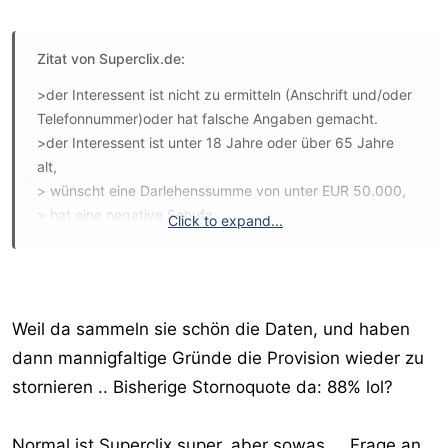
Zitat von Superclix.de:
>der Interessent ist nicht zu ermitteln (Anschrift und/oder
Telefonnummer)oder hat falsche Angaben gemacht.
>der Interessent ist unter 18 Jahre oder über 65 Jahre
alt,
> wünscht eine Darlehenssumme von unter EUR 50.000,
> hat eine negative Schufa,
Click to expand...
> hatte bereits zum Zeitpunkt der Anfrage einen
Darlehensvertrag im Zusammenhang mit der
Finanzierungsanfrage abgeschlossen,
> hat zum Zeitpunkt der Anfrage und in den nächsten 6
Weil da sammeln sie schön die Daten, und haben
Monaten kein konkretes Bau.- bzw. Kaufobjekt.
dann mannigfaltige Gründe die Provision wieder zu
stornieren .. Bisherige Stornoquote da: 88% lol?
Normal ist Superclix super, aber sowas ... Frage an