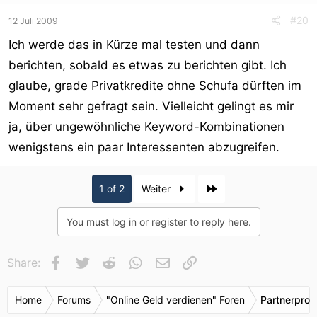
#20
12 Juli 2009
Ich werde das in Kürze mal testen und dann
berichten, sobald es etwas zu berichten gibt. Ich
glaube, grade Privatkredite ohne Schufa dürften im
Moment sehr gefragt sein. Vielleicht gelingt es mir
ja, über ungewöhnliche Keyword-Kombinationen
wenigstens ein paar Interessenten abzugreifen.
Last
1 of 2
Weiter
You must log in or register to reply here.
Facebook
Twitter
Reddit
WhatsApp
E-Mail
Link
Share:
Home
Forums
"Online Geld verdienen" Foren
Partnerpro