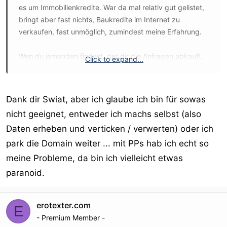
es um Immobilienkredite. War da mal relativ gut gelistet,
bringt aber fast nichts, Baukredite im Internet zu
verkaufen, fast unmöglich, zumindest meine Erfahrung.
Wen du jemanden findest, der dir die Anfragen abkauft,
Click to expand...
kann sich das schon rechnen.
Würde ich aber nicht machen, bei Kreditolo und
Dank dir Swiat, aber ich glaube ich bin für sowas
Bonkredit gibts ein Formular zum einbinden auf die Seite.
nicht geeignet, entweder ich machs selbst (also
Daten erheben und verticken / verwerten) oder ich
https://www.bon-kredit.de/kreditantrag.htm
park die Domain weiter ... mit PPs hab ich echt so
meine Probleme, da bin ich vielleicht etwas
paranoid.
erotexter.com
E
- Premium Member -