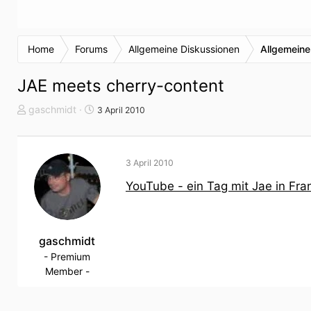
Home
Forums
Allgemeine Diskussionen
Allgemeine
JAE meets cherry-content
T
S
gaschmidt
3 April 2010
h
t
e
a
m
r
3 April 2010
e
t
n
d
YouTube - ein Tag mit Jae in Fr
s
a
t
t
a
u
r
gaschmidt
m
t
- Premium
e
Member -
r