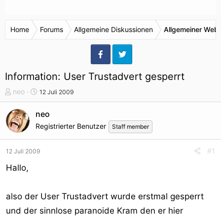
Home
Forums
Allgemeine Diskussionen
Allgemeiner Webr
Information: User Trustadvert gesperrt
T
S
neo
12 Juli 2009
h
t
e
a
neo
m
r
Registrierter Benutzer
Staff member
e
t
n
d
#1
12 Juli 2009
s
a
t
t
Hallo,
a
u
r
m
t
also der User Trustadvert wurde erstmal gesperrt
e
und der sinnlose paranoide Kram den er hier
r