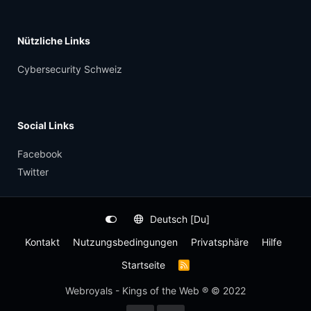
Nützliche Links
Cybersecurity Schweiz
Social Links
Facebook
Twitter
Deutsch [Du]
Kontakt
Nutzungsbedingungen
Privatsphäre
Hilfe
Startseite
R
S
S
Webroyals - Kings of the Web ® © 2022
-
F