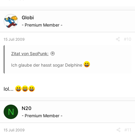
Globi
- Premium Member -
#10
15 Juli 2009
Zitat von SeoPunk:
Ich glaube der hasst sogar Delphine
lol...
N20
N
- Premium Member -
#11
15 Juli 2009