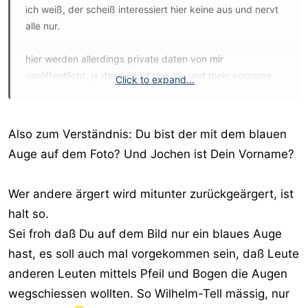
ich weiß, der scheiß interessiert hier keine aus und nervt
alle nur.
hier werden allerdings private daten von mir
veröffentlicht. ja das bild ist von mir und mein vorname.
Click to expand...
das kann wohl auch jeden
Also zum Verständnis: Du bist der mit dem blauen
Auge auf dem Foto? Und Jochen ist Dein Vorname?
Wer andere ärgert wird mitunter zurückgeärgert, ist
halt so.
Sei froh daß Du auf dem Bild nur ein blaues Auge
hast, es soll auch mal vorgekommen sein, daß Leute
anderen Leuten mittels Pfeil und Bogen die Augen
wegschiessen wollten. So Wilhelm-Tell mässig, nur