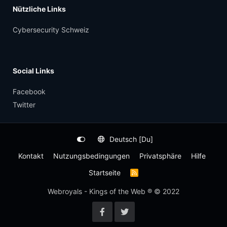
Nützliche Links
Cybersecurity Schweiz
Social Links
Facebook
Twitter
Deutsch [Du]
Kontakt
Nutzungsbedingungen
Privatsphäre
Hilfe
Startseite
R
S
S
Webroyals - Kings of the Web ® © 2022
-
F
e
e