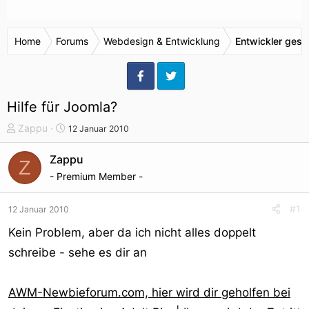
Home
Forums
Webdesign & Entwicklung
Entwickler gesu
Hilfe für Joomla?
T
S
Zappu
12 Januar 2010
h
t
e
a
Zappu
Z
m
r
- Premium Member -
e
t
n
d
#1
12 Januar 2010
s
a
t
t
Kein Problem, aber da ich nicht alles doppelt
a
u
schreibe - sehe es dir an
r
m
t
e
AWM-Newbieforum.com, hier wird dir geholfen bei
r