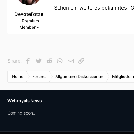
Schön ein weiteres bekanntes "Ge
DevoteFotze
- Premium
Member -
Facebook
Twitter
Reddit
WhatsApp
E-Mail
Link
Share:
Home
Forums
Allgemeine Diskussionen
Mitglieder 
Webroyals News
Coming soon...