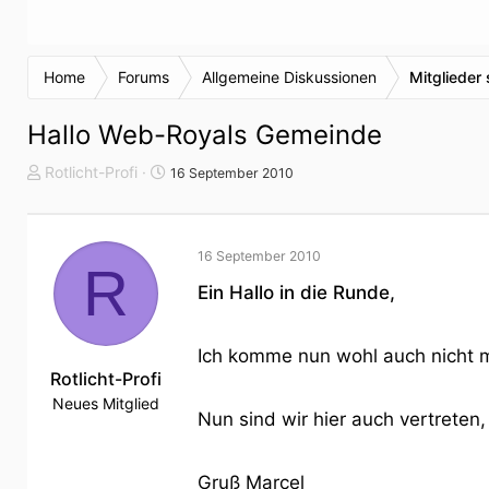
Home
Forums
Allgemeine Diskussionen
Mitglieder 
Hallo Web-Royals Gemeinde
T
S
Rotlicht-Profi
16 September 2010
h
t
e
a
m
r
16 September 2010
e
t
R
n
d
Ein Hallo in die Runde,
s
a
t
t
a
u
Ich komme nun wohl auch nicht 
r
Rotlicht-Profi
m
t
Neues Mitglied
Nun sind wir hier auch vertreten,
e
r
Gruß Marcel