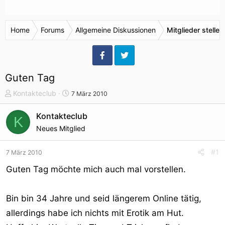
Home
Forums
Allgemeine Diskussionen
Mitglieder stellen
Guten Tag
T
S
Kontakteclub
7 März 2010
h
t
e
a
Kontakteclub
K
m
r
Neues Mitglied
e
t
n
d
#1
7 März 2010
s
a
t
t
Guten Tag möchte mich auch mal vorstellen.
a
u
r
m
Bin bin 34 Jahre und seid längerem Online tätig,
t
e
allerdings habe ich nichts mit Erotik am Hut.
r