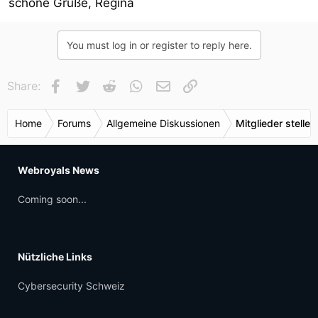
schöne Grüße, Regina
You must log in or register to reply here.
Facebook
Twitter
Reddit
WhatsApp
E-Mail
Link
Share:
Home
Forums
Allgemeine Diskussionen
Mitglieder stellen
Webroyals News
Coming soon...
Nützliche Links
Cybersecurity Schweiz