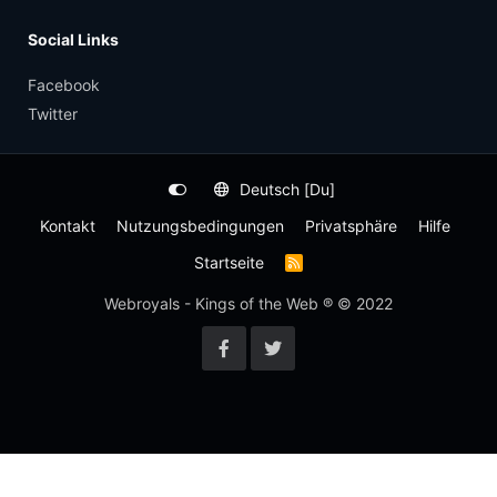
Social Links
Facebook
Twitter
Deutsch [Du]
Kontakt
Nutzungsbedingungen
Privatsphäre
Hilfe
Startseite
R
S
S
Webroyals - Kings of the Web ® © 2022
-
F
e
e
d