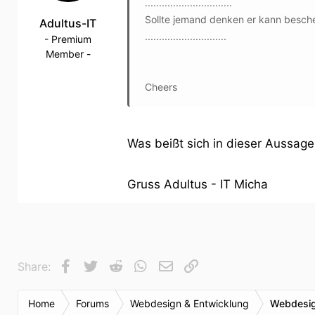
...............................
Sollte jemand denken er kann beschei
Adultus-IT
.............................
- Premium
Member -
Cheers
Was beißt sich in dieser Aussage
Gruss Adultus - IT Micha
Facebook
Twitter
Reddit
WhatsApp
E-Mail
Link
Share:
Home
Forums
Webdesign & Entwicklung
Webdesig