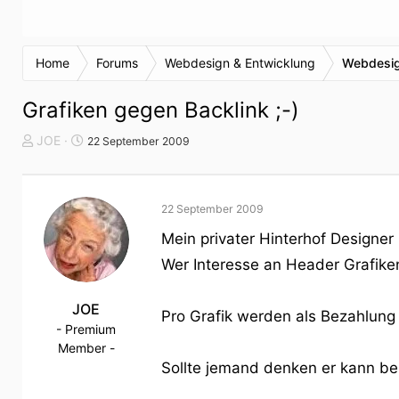
Home
Forums
Webdesign & Entwicklung
Webdesig
Grafiken gegen Backlink ;-)
T
S
JOE
22 September 2009
h
t
e
a
m
r
22 September 2009
e
t
n
d
Mein privater Hinterhof Designer
s
a
Wer Interesse an Header Grafiken
t
t
a
u
r
JOE
m
Pro Grafik werden als Bezahlung
t
- Premium
e
Member -
r
Sollte jemand denken er kann bes