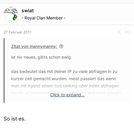
swiat
- Royal Clan Member -
#3
27 Februar 2011
Zitat von mannymanny:
ist nix neues, gibts schon ewig.
das bedeutet das mit deiner IP zu viele abfragen in zu
kurzer zeit gemacht wurden. meist passiert das wenn
man mit irgend einem tool ranking oder index abfragen
macht. automatische google abfragen sind nicht erlaubt.
Click to expand...
da helfen nur proxies.
So ist es.