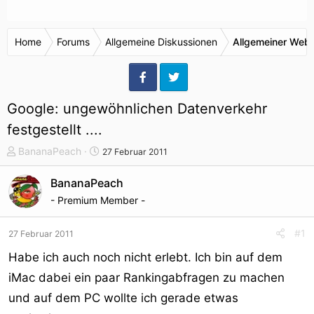
Home
Forums
Allgemeine Diskussionen
Allgemeiner Webr
Google: ungewöhnlichen Datenverkehr
festgestellt ....
T
S
BananaPeach
27 Februar 2011
h
t
e
a
BananaPeach
m
r
- Premium Member -
e
t
n
d
#1
27 Februar 2011
s
a
t
t
Habe ich auch noch nicht erlebt. Ich bin auf dem
a
u
iMac dabei ein paar Rankingabfragen zu machen
r
m
und auf dem PC wollte ich gerade etwas
t
e