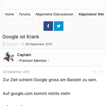
Home
Forums
Allgemeine Diskussionen
Allgemeiner Webr
Google ist Krank
T
S
Captain
29 September 2010
h
t
e
a
Captain
m
r
- Premium Member -
e
t
n
d
#1
29 September 2010
s
a
t
t
Zur Zeit scheint Google gross am Basteln zu sein.
a
u
r
m
Auf google.com kommt nichts mehr
t
e
r