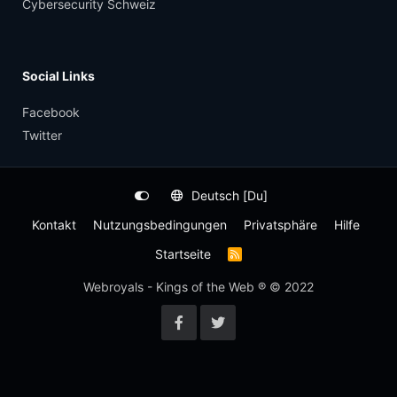
Cybersecurity Schweiz
Social Links
Facebook
Twitter
Deutsch [Du]
Kontakt
Nutzungsbedingungen
Privatsphäre
Hilfe
Startseite
R
S
S
Webroyals - Kings of the Web ® © 2022
-
F
e
e
d