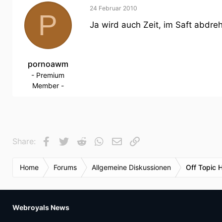
24 Februar 2010
P
Ja wird auch Zeit, im Saft abdre
pornoawm
- Premium
Member -
Facebook
Twitter
Reddit
WhatsApp
E-Mail
Link
Share:
Home
Forums
Allgemeine Diskussionen
Off Topic 
Webroyals News