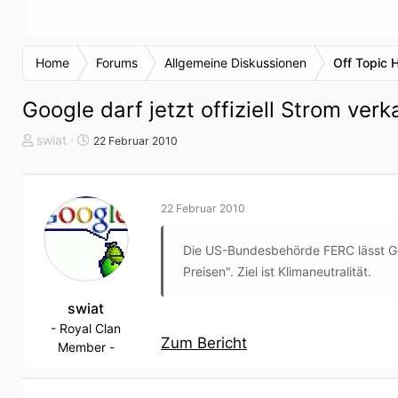
Home
Forums
Allgemeine Diskussionen
Off Topic 
Google darf jetzt offiziell Strom ver
T
S
swiat
22 Februar 2010
h
t
e
a
m
r
22 Februar 2010
e
t
n
d
Die US-Bundesbehörde FERC lässt G
s
a
t
t
Preisen". Ziel ist Klimaneutralität.
a
u
r
swiat
m
t
- Royal Clan
Zum Bericht
e
Member -
r