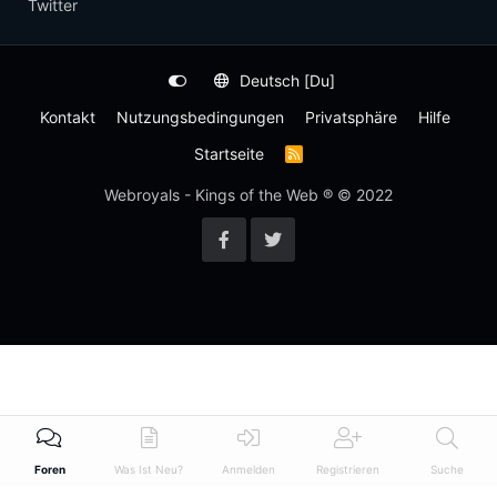
Twitter
Deutsch [Du]
Kontakt
Nutzungsbedingungen
Privatsphäre
Hilfe
Startseite
R
S
S
Webroyals - Kings of the Web ® © 2022
-
F
e
e
d
Foren
Was Ist Neu?
Anmelden
Registrieren
Suche