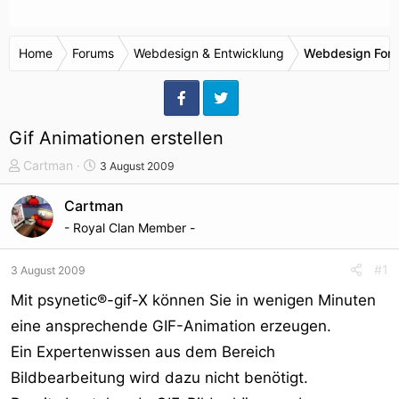
Home
Forums
Webdesign & Entwicklung
Webdesign For
Gif Animationen erstellen
T
S
Cartman
3 August 2009
h
t
e
a
Cartman
m
r
- Royal Clan Member -
e
t
n
d
#1
3 August 2009
s
a
t
t
Mit psynetic®-gif-X können Sie in wenigen Minuten
a
u
eine ansprechende GIF-Animation erzeugen.
r
m
Ein Expertenwissen aus dem Bereich
t
e
Bildbearbeitung wird dazu nicht benötigt.
r