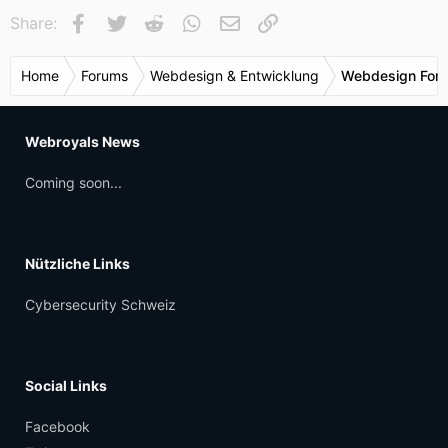
Facebook
Twitter
Reddit
WhatsApp
E-Mail
Link
Share:
Home
Forums
Webdesign & Entwicklung
Webdesign For
Webroyals News
Coming soon...
Nützliche Links
Cybersecurity Schweiz
Social Links
Facebook