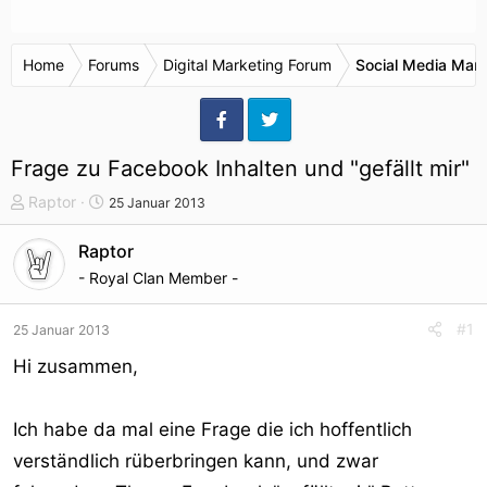
Home
Forums
Digital Marketing Forum
Social Media Mark
Frage zu Facebook Inhalten und "gefällt mir"
T
S
Raptor
25 Januar 2013
h
t
e
a
Raptor
m
r
- Royal Clan Member -
e
t
n
d
#1
25 Januar 2013
s
a
t
t
Hi zusammen,
a
u
r
m
Ich habe da mal eine Frage die ich hoffentlich
t
e
verständlich rüberbringen kann, und zwar
r