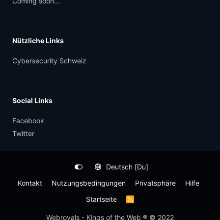
Coming soon...
Nützliche Links
Cybersecurity Schweiz
Social Links
Facebook
Twitter
Deutsch [Du]
Kontakt
Nutzungsbedingungen
Privatsphäre
Hilfe
Startseite
R
S
S
Webroyals - Kings of the Web ® © 2022