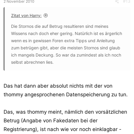
#13
2 November 2010
vorgesehen
werden; die Betreffenden müssen von der Einholung
Zitat von Harry:
einer solchen Auskunft
Die Stornos die auf Betrug resultieren sind meines
aber benachrichtigt werden. Auch können solche
Wissens nach doch eher gering. Natürlich ist es ärgerlich
Auskünfte nicht allgemein
wenn es in gewissen Foren extra Tipps und Anleitung
und uneingeschränkt zur Verfolgung oder Verhinderung
zum betrügen gibt, aber die meisten Stornos sind glaub
jedweder
ich mangels Deckung. So war da zumindest als ich noch
Ordnungswidrigkeiten zugelassen werden. Die
selbst abrechnen lies.
Aufhebung der Anonymität im
Internet bedarf zumindest einer
Rechtsgutbeeinträchtigung, der von der
Das hat dann aber absolut nichts mit der von
Rechtsordnung auch sonst ein hervorgehobenes Gewicht
beigemessen wird.
thommy angesprochenen Datenspeicherung zu tun.
Dies schließt entsprechende Auskünfte zur Verfolgung
oder Verhinderung
Das, was thommy meint, nämlich den vorsätzlichen
von Ordnungswidrigkeiten nicht vollständig aus. Es muss
Betrug (Angabe von Fakedaten bei der
sich insoweit
aber um auch im Einzelfall besonders gewichtige
Registrierung), ist nach wie vor noch einklagbar -