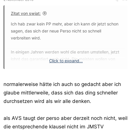
Zitat von swiat:
Ich hab zwar kein PP mehr, aber ich kann dir jetzt schon
sagen, das sich der neue Perso nicht so schnell
verbreiten wird.
In einigen Jahren werden wohl die ersten umstellen, jetzt
lohnt das garantiert noch nicht. Die meisten wollen von
Click to expand...
dem neuem Pass so oder so nicht viel Wissen, weil zu
unsicher. Im Monat Oktober gab es fast überall eine
extrem hohe Nachfrage nach alten Persoausweisen.
normalerweise hätte ich auch so gedacht aber ich
glaube mittlerweile, dass sich das ding schneller
Gruss
durchsetzen wird als wir alle denken.
als AVS taugt der perso aber derzeit noch nicht, weil
die entsprechende klausel nicht im JMSTV