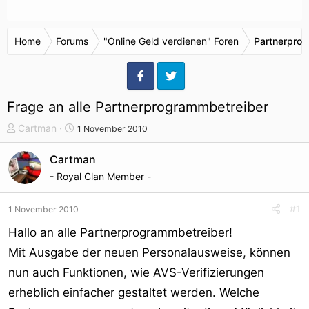
Home
Forums
"Online Geld verdienen" Foren
Partnerpro
Frage an alle Partnerprogrammbetreiber
T
S
Cartman
1 November 2010
h
t
e
a
Cartman
m
r
- Royal Clan Member -
e
t
n
d
#1
1 November 2010
s
a
t
t
Hallo an alle Partnerprogrammbetreiber!
a
u
Mit Ausgabe der neuen Personalausweise, können
r
m
nun auch Funktionen, wie AVS-Verifizierungen
t
e
erheblich einfacher gestaltet werden. Welche
r