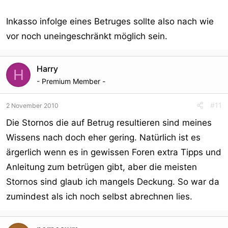
Daten erhalten.
Inkasso infolge eines Betruges sollte also nach wie
Die Behörden rufen im Rahmen solcher
vor noch uneingeschränkt möglich sein.
Auskunftsansprüche nicht die
vorsorglich anlasslos gespeicherten Daten selbst ab,
sondern erhalten
Harry
H
lediglich personenbezogene Auskünfte über den Inhaber
- Premium Member -
eines bestimmten
Anschlusses, der von den Diensteanbietern unter
#11
2 November 2010
Rückgriff auf diese
Daten ermittelt wurde. Systematische Ausforschungen
Die Stornos die auf Betrug resultieren sind meines
über einen längeren
Wissens nach doch eher gering. Natürlich ist es
Zeitraum oder die Erstellung von Persönlichkeits und
ärgerlich wenn es in gewissen Foren extra Tipps und
Bewegungsprofilen
Anleitung zum betrügen gibt, aber die meisten
lassen sich allein auf Grundlage solcher Auskünfte nicht
Stornos sind glaub ich mangels Deckung. So war da
verwirklichen.
Maßgeblich ist zum anderen, dass für solche Auskünfte
zumindest als ich noch selbst abrechnen lies.
nur ein von
vornherein feststehender kleiner Ausschnitt der Daten