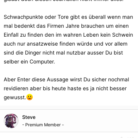
Innerhalb des ihm dabei zustehenden
Schwachpunkte oder Tore gibt es überall wenn man
Gestaltungsspielraums darf der
mal bedenkt das Firmen Jahre brauchen um einen
Gesetzgeber solche Auskünfte auch unabhängig von
begrenzenden Straftaten
Einfall zu finden den im wahren Leben kein Schwein
oder Rechtsgüterkatalogen für die Verfolgung von
auch nur ansatzweise finden würde und vor allem
Straftaten, für die
sind die Dinger nicht mal nutzbar ausser Du bist
Gefahrenabwehr und die Aufgabenwahrnehmung der
selber ein Computer.
Nachrichtendienste auf
der Grundlage der allgemeinen fachrechtlichen
Eingriffsermächtigungen
Aber Enter diese Aussage wirst Du sicher nochmal
zulassen. Hinsichtlich der Eingriffsschwellen ist allerdings
revidieren aber bis heute haste es ja nicht besser
sicherzustellen, dass eine Auskunft nicht ins Blaue hinein
gewusst.
eingeholt
wird, sondern nur aufgrund eines hinreichenden
Anfangsverdachts oder
Steve
einer konkreten Gefahr auf einzelfallbezogener
- Premium Member -
Tatsachenbasis erfolgen
darf. Ein Richtervorbehalt muss für solche Auskünfte nicht