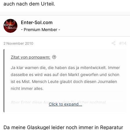
Ordnungswidrigkeiten
auch nach dem Urteil.
handeln, die der Gesetzgeber ausdrücklich benennen
muss.
Enter-Sol.com
- Premium Member -
#14
2 November 2010
Zitat von pornoawm:
Ja klar warnen die, die haben das ja mitentwickelt. Immer
dasselbe es wird was auf den Markt geworfen und schon
ist es Mist. Mensch Leute glaubt doch diesen Journalien
nicht immer alles.
Aber Enter diese Aussage wirst Du sicher nochmal
Click to expand...
revidieren aber bis heute haste es ja nicht besser
gewusst.
Da meine Glaskugel leider noch immer in Reparatur