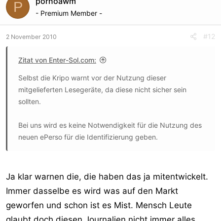
pornoawm
P
verwendet wird,
- Premium Member -
deren Speicherung für sich genommen geringeres
Eingriffsgewicht hat und
#12
2 November 2010
damit unter deutlich geringeren Voraussetzungen
angeordnet werden
Zitat von Enter-Sol.com:
könnte.
Selbst die Kripo warnt vor der Nutzung dieser
Allerdings hat auch die Begründung von behördlichen
mitgelieferten Lesegeräte, da diese nicht sicher sein
Auskunftsansprüchen
sollten.
zur Identifizierung von IP Adressen erhebliches Gewicht.
Mit ihr wirkt
Bei uns wird es keine Notwendigkeit für die Nutzung des
der Gesetzgeber auf die Kommunikationsbedingungen im
neuen ePerso für die Identifizierung geben.
Internet ein und
begrenzt den Umfang ihrer Anonymität. Auf ihrer
Grundlage kann in
Ja klar warnen die, die haben das ja mitentwickelt.
Verbindung mit der systematischen Speicherung der
Immer dasselbe es wird was auf den Markt
Internetzugangsdaten
geworfen und schon ist es Mist. Mensch Leute
hinsichtlich zuvor ermittelter IP Adressen die Identität von
Internetnutzern in weitem Umfang ermittelt werden.
glaubt doch diesen Journalien nicht immer alles.