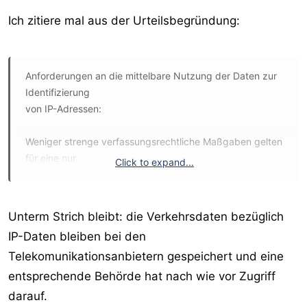
ihr könnt euch selbst ausrechnen, wieviel davon
webmasterprovision ist, die eben nicht ausbezahlt wird
Ich zitiere mal aus der Urteilsbegründung:
und im schlimmsten fall noch als stornokosten negativ
anfällt.
Anforderungen an die mittelbare Nutzung der Daten zur
Identifizierung
von IP-Adressen:
Weniger strenge verfassungsrechtliche Maßgaben gelten
für eine nur
Click to expand...
mittelbare Verwendung der vorsorglich gespeicherten
Daten in Form von
behördlichen Auskunftsansprüchen gegenüber den
Unterm Strich bleibt: die Verkehrsdaten bezüglich
Diensteanbietern
IP-Daten bleiben bei den
hinsichtlich der Anschlussinhaber bestimmter, bereits
Telekomunikationsanbietern gespeichert und eine
bekannter IP
Adressen. Von Bedeutung ist hierfür zum einen, dass
entsprechende Behörde hat nach wie vor Zugriff
dabei die Behörden
darauf.
selbst keine Kenntnis der vorsorglich zu speichernden