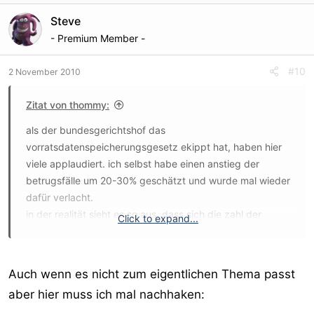
Steve
- Premium Member -
#10
2 November 2010
Zitat von thommy:
als der bundesgerichtshof das
vorratsdatenspeicherungsgesetz ekippt hat, haben hier
viele applaudiert. ich selbst habe einen anstieg der
betrugsfälle um 20-30% geschätzt und wurde mal wieder
dafür verlacht.
in der realität sieht es so aus, dass sich die zahl der
Click to expand...
betrugsfälle nahezu verdoppelt hat - was mir sowohl
kollegen als auch inkassounternehmen bestätigt haben.
ganz vorsichtig geschätzt, liegt der schaden hierdurch
Auch wenn es nicht zum eigentlichen Thema passt
im gesamten onlinebiz (nur in deutschland) monatlich bei
aber hier muss ich mal nachhaken:
etwa 20 mio euro.