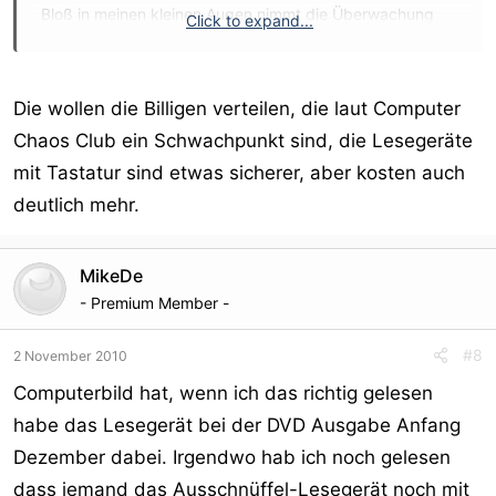
Bloß in meinen kleinen Augen nimmt die Überwachung
Click to expand...
der Menschheit immer klarere Formen an. Böse ist wer
schlimmes dabei denkt.
Die wollen die Billigen verteilen, die laut Computer
Chaos Club ein Schwachpunkt sind, die Lesegeräte
mit Tastatur sind etwas sicherer, aber kosten auch
deutlich mehr.
MikeDe
- Premium Member -
#8
2 November 2010
Computerbild hat, wenn ich das richtig gelesen
habe das Lesegerät bei der DVD Ausgabe Anfang
Dezember dabei. Irgendwo hab ich noch gelesen
dass jemand das Ausschnüffel-Lesegerät noch mit