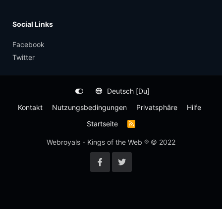
Social Links
Facebook
Twitter
Deutsch [Du]
Kontakt
Nutzungsbedingungen
Privatsphäre
Hilfe
Startseite
R
S
S
Webroyals - Kings of the Web ® © 2022
-
F
e
e
d