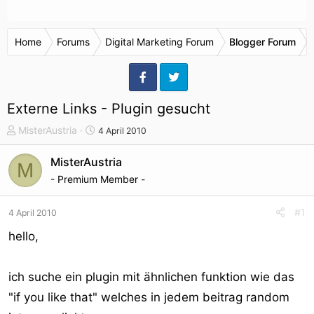
Home
Forums
Digital Marketing Forum
Blogger Forum
Externe Links - Plugin gesucht
T
S
MisterAustria
4 April 2010
h
t
e
a
MisterAustria
M
m
r
- Premium Member -
e
t
n
d
#1
4 April 2010
s
a
t
t
hello,
a
u
r
m
ich suche ein plugin mit ähnlichen funktion wie das
t
e
"if you like that" welches in jedem beitrag random
r