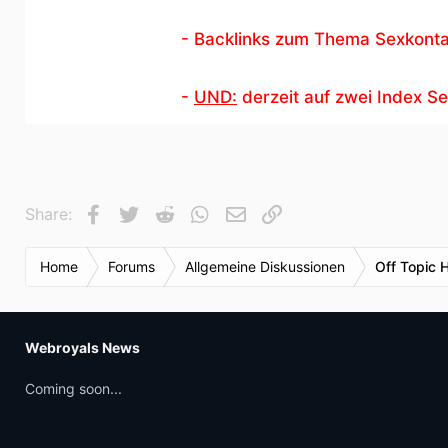
- Backlinks zum Thema Sexkont
-
UND:
derzeit auf zwei Index S
Facebook
Twitter
Reddit
WhatsApp
E-Mail
Link
Share:
Home
Forums
Allgemeine Diskussionen
Off Topic 
Webroyals News
Coming soon...