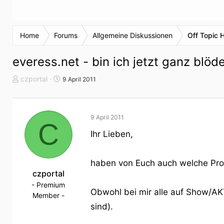
Home
Forums
Allgemeine Diskussionen
Off Topic 
everess.net - bin ich jetzt ganz blöd
T
S
czportal
9 April 2011
h
t
e
a
m
r
9 April 2011
e
t
C
n
d
Ihr Lieben,
s
a
t
t
a
u
haben von Euch auch welche Pro
r
czportal
m
t
- Premium
Obwohl bei mir alle auf Show/AKT
e
Member -
r
sind).