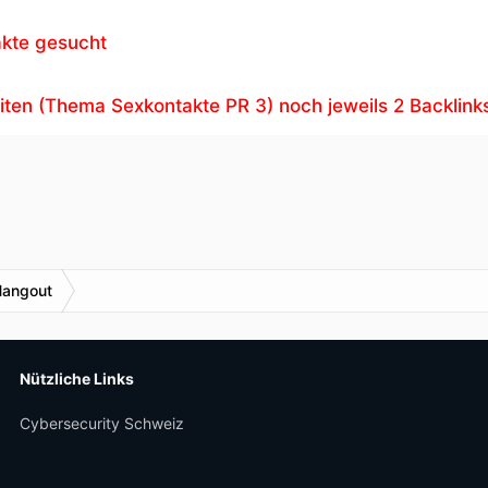
akte gesucht
eiten (Thema Sexkontakte PR 3) noch jeweils 2 Backlin
Hangout
Nützliche Links
Cybersecurity Schweiz