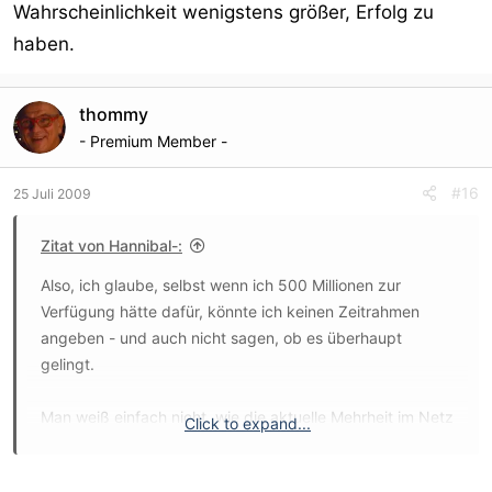
Wahrscheinlichkeit wenigstens größer, Erfolg zu
haben.
thommy
- Premium Member -
#16
25 Juli 2009
Zitat von Hannibal-:
Also, ich glaube, selbst wenn ich 500 Millionen zur
Verfügung hätte dafür, könnte ich keinen Zeitrahmen
angeben - und auch nicht sagen, ob es überhaupt
gelingt.
Man weiß einfach nicht, wie die aktuelle Mehrheit im Netz
Click to expand...
gerade tickt, worauf es ihr ankommt, etc. Gutes Beispiel
ist Twitter. Wer hätte je gedacht, daß aus dieser