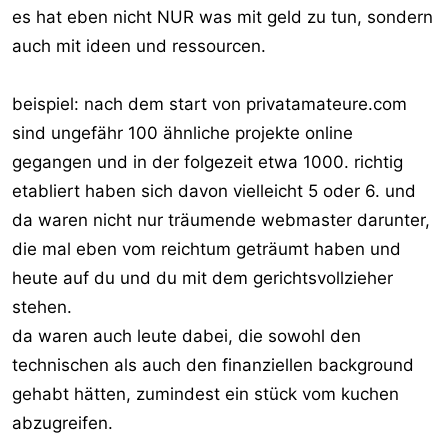
Nonsenseidee so ein Hype würde?! Auch als eBay damals
es hat eben nicht NUR was mit geld zu tun, sondern
anfing, haben alle gesagt, das ist totaler Quatsch, wer
auch mit ideen und ressourcen.
will schon Auktionen übers Internet. Dafür hat Microsoft
gedacht, sie könnten mit ihrem komischen LiveSearch
Google ernsthaft Konkurrenz machen. Oder mit ihrem
beispiel: nach dem start von privatamateure.com
komischen MP3-Player dem iPod.
sind ungefähr 100 ähnliche projekte online
gegangen und in der folgezeit etwa 1000. richtig
Fakt ist, man weiß es vorher nie, und es hängt von so
etabliert haben sich davon vielleicht 5 oder 6. und
vielen Faktoren ab, daß es sich unmöglich vorhersehen
da waren nicht nur träumende webmaster darunter,
läßt, ob ein Konzept aufgeht oder nicht.
die mal eben vom reichtum geträumt haben und
Ich denke, allein eine vernünftige Werbekampagne nur in
heute auf du und du mit dem gerichtsvollzieher
Detuschland dürfte schon in den zweistelligen
stehen.
Millionenbereich gehen, um auch nur annähernd die
da waren auch leute dabei, die sowohl den
Bekanntheit von MyVideo zu erreichen.
technischen als auch den finanziellen background
Ich würde davon definitiv die Finger lassen und mir lieber
gehabt hätten, zumindest ein stück vom kuchen
wirklich was Neues überlegen, das es so noch nicht gibt.
abzugreifen.
Das kann zwar auch schiefgehen, aber wenn ich damit