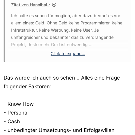
Zitat von Hannibal-:
Ich halte es schon für möglich, aber dazu bedarf es vor
allem eines: Geld. Ohne Geld keine Programmierer, keine
Infratstruktur, keine Werbung, keine User. Je
umfangreicher und bekannter das zu verdrängende
Projekt, desto mehr Geld ist notwendig ...
Click to expand...
Ich persönlich würde aber selbst mit 50 Millionen im
Hintergrund den Versuch nicht wagen, denn große, sehr
große, sehr, sehr große Unternehmen haben zahlreich
Das würde ich auch so sehen .. Alles eine Frage
bewiesen, wie schwer es ist, solche Portale aufzubauen
folgender Faktoren:
bzw. User von anderen abzuwerben. Ich habe die jetzt
nicht alle im Kopf, aber ich lese in einer Zeitung fürs
Onlinebusiness regelmäßig, welcher Konzern wieder
- Know How
wieviel Geld in welches Portal gesteckt hat - oder es zu
- Personal
Grabe getragen hat nach einem riesigen Verlust. Ich
- Cash
glaube, allein Holzbrinck hat für StudiVZ einen
- unbedingter Umsetzungs- und Erfolgswillen
dreistelligen Millionenbetrag hingelegt. Okay, das Projekt