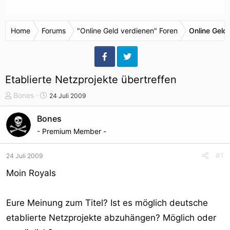
Home
Forums
"Online Geld verdienen" Foren
Online Geld
Etablierte Netzprojekte übertreffen
T
S
Bones
24 Juli 2009
h
t
e
a
Bones
m
r
- Premium Member -
e
t
n
d
#1
24 Juli 2009
s
a
t
t
Moin Royals
a
u
r
m
Eure Meinung zum Titel? Ist es möglich deutsche
t
e
etablierte Netzprojekte abzuhängen? Möglich oder
r