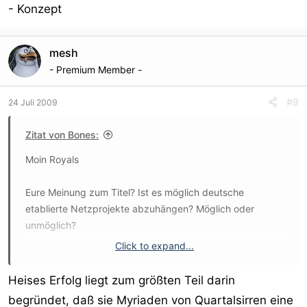
- Konzept
funzt, aber wohl nur, weil die StudiVZ-Jungs schneller
waren hierzulande als das Original.
mesh
- Premium Member -
#9
24 Juli 2009
Zitat von Bones:
Moin Royals
Eure Meinung zum Titel? Ist es möglich deutsche
etablierte Netzprojekte abzuhängen? Möglich oder
unmöglich?
Click to expand...
- Privatamateure [x]
- MyVideo [kennischnisch|
Heises Erfolg liegt zum größten Teil darin
- Mydirtyhobby [x]
begründet, daß sie Myriaden von Quartalsirren eine