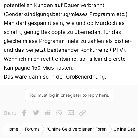
potentiellen Kunden auf Dauer verbrannt
(Sonderkündigungsbetrug/mieses Programm etc.)
Man darf gespannt sein, wie und ob Murdoch es
schafft, genug Bekloppte zu überreden, für das
gleiche miese Programm mehr zu zahlen als bisher-
und das bei jetzt bestehender Konkurrenz (IPTV).
Wenn ich mich recht entsinne, soll allein die erste
Kampagne 150 Mios kosten.
Das wäre dann so in der Größenordnung.
You must log in or register to reply here.
Facebook
Twitter
Reddit
WhatsApp
E-Mail
Link
Share:
Home
Forums
"Online Geld verdienen" Foren
Online Geld