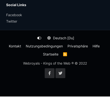
Social Links
Facebook
Twitter
Deutsch [Du]
Kontakt
Nutzungsbedingungen
Privatsphäre
Hilfe
Startseite
R
S
S
Webroyals - Kings of the Web ® © 2022
-
F
e
e
d