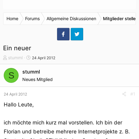
Home
Forums
Allgemeine Diskussionen
Mitglieder stellen
Ein neuer
T
S
stumml
24 April 2012
h
t
e
a
stumml
S
m
r
Neues Mitglied
e
t
n
d
#1
24 April 2012
s
a
t
t
Hallo Leute,
a
u
r
m
ich möchte mich kurz mal vorstellen. Ich bin der
t
e
Florian und betreibe mehrere Internetprojekte z. B.
r