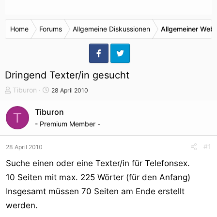
Home
Forums
Allgemeine Diskussionen
Allgemeiner Webr
Dringend Texter/in gesucht
T
S
Tiburon
28 April 2010
h
t
e
a
Tiburon
T
m
r
- Premium Member -
e
t
n
d
#1
28 April 2010
s
a
t
t
Suche einen oder eine Texter/in für Telefonsex.
a
u
10 Seiten mit max. 225 Wörter (für den Anfang)
r
m
Insgesamt müssen 70 Seiten am Ende erstellt
t
e
werden.
r