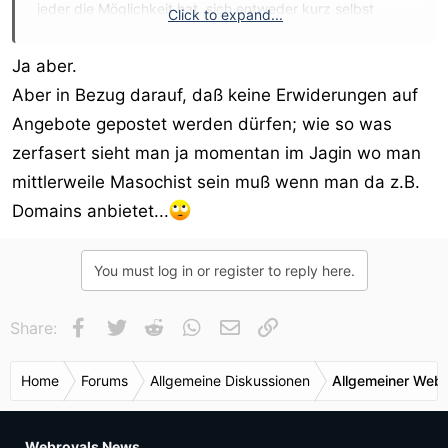
jeder die Möglichkeit hat, sich entweder kurz selbst
Click to expand...
vorzustellen, oder aber sich in eine Liste mit
Dienstleistungen einzutragen, wo jemand, der einen
Ja aber.
bestimmten Service sucht, dann einfach nur
Aber in Bezug darauf, daß keine Erwiderungen auf
nachschauen muss.
Angebote gepostet werden dürfen; wie so was
zerfasert sieht man ja momentan im Jagin wo man
mittlerweile Masochist sein muß wenn man da z.B.
Domains anbietet...
You must log in or register to reply here.
Facebook
Twitter
Reddit
WhatsApp
E-Mail
Link
Share:
Home
Forums
Allgemeine Diskussionen
Allgemeiner Webr
Webroyals News