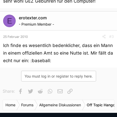
sehr wohl GEZ Gebühren für den Computer!
erotexter.com
E
- Premium Member -
#3
25 Februar 2010
Ich finde es wesentlich bedenklicher, dass ein Mann
in einem offiziellen Amt so eine Nutte ist. Mir fällt da
echt nur ein: :baseball:
You must log in or register to reply here.
Facebook
Twitter
Reddit
WhatsApp
E-Mail
Link
Share:
Home
Forums
Allgemeine Diskussionen
Off Topic Hangou