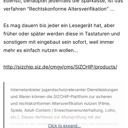
Ebenso, behauptet jedenfalls die Sparkasse, ist das
verfahren "Rechtskonforme Altersverifikation" ...
Es mag dauern bis jeder ein Lesegerät hat, aber
früher oder später werden diese in Tastaturen und
sonstigem mit eingebaut sein sofort, weil immer
mehr es einfach nutzen wollen...
http://sizchip.siz.de/cmgy/cms/SIZCHIP/products/
Internetanbieter jugendschutzrelevanter Dienstleistungen
und Waren können die SIZCHIP-Plattform zur sicheren
und rechtskonformen Altersverifikation nutzen (Filme,
Spiele, Adult-Content / Erwachsenenunterhaltung, Lotto,
etc.). Dieses Verfahren zur Altersprüfung mit der
Chipkarte der Kreditwirtschaft wurde von der Kommission
Click to expand...