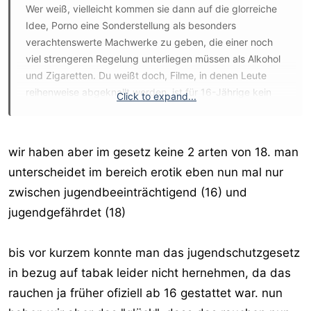
Wer weiß, vielleicht kommen sie dann auf die glorreiche
Idee, Porno eine Sonderstellung als besonders
verachtenswerte Machwerke zu geben, die einer noch
viel strengeren Regelung unterliegen müssen als Alkohol
und Zigaretten. Du weißt doch, Filme, in denen Leute
reihenweise abgeknallt werden, ist für 16-Jährige kein
Click to expand...
Problem - aber wehe, irgendwo sieht man einen
erigierten Schwanz! Dann wird die Seele dieser armen
Teenager fürs Leben geschädigt.
wir haben aber im gesetz keine 2 arten von 18. man
unterscheidet im bereich erotik eben nun mal nur
zwischen jugendbeeinträchtigend (16) und
jugendgefährdet (18)
bis vor kurzem konnte man das jugendschutzgesetz
in bezug auf tabak leider nicht hernehmen, da das
rauchen ja früher ofiziell ab 16 gestattet war. nun