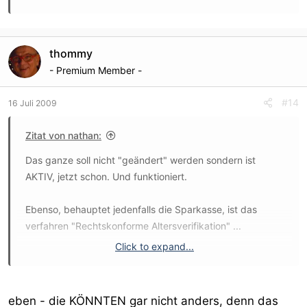
für Jugendmedienschutz (KJM) positiv bewertet.
thommy
- Premium Member -
#14
16 Juli 2009
Zitat von nathan:
Das ganze soll nicht "geändert" werden sondern ist
AKTIV, jetzt schon. Und funktioniert.
Ebenso, behauptet jedenfalls die Sparkasse, ist das
verfahren "Rechtskonforme Altersverifikation" ...
Click to expand...
Es mag dauern bis jeder ein Lesegerät hat, aber früher
oder später werden diese in Tastaturen und sonstigem
mit eingebaut sein sofort, weil immer mehr es einfach
eben - die KÖNNTEN gar nicht anders, denn das