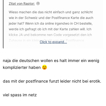
Zitat von Raptor:
Wieso machen die das nicht einfach und ganz schlicht
wie in der Schweiz und der Postfinance Karte die auch
jeder hat? Wenn ich da online irgendwo in CH bestelle,
werde ich gefragt ob ich mit der Karte zahlen will. Ich
klicke JA und bekomme nen Code vorgesetzt den ich
Zuhause in ein kleines Gerät von der Postfinance
Click to expand...
(kostenlos bekommen) eintippe. Das Teil generiert dann
meinen Transaktionscode den ich auf der Page eingebe
und zack....das wars.
naja die deutschen wollen es halt immer ein wenig
komplizierter haben
Kein Browserproblem, kein Plugin nötig, System
unabhängig usw usw.
das mit der postfinance funzt leider nicht bei erotik.
viel spass im netz