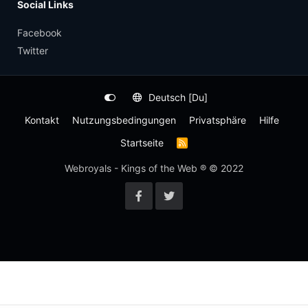
Social Links
Facebook
Twitter
Deutsch [Du]
Kontakt
Nutzungsbedingungen
Privatsphäre
Hilfe
Startseite
R
S
S
Webroyals - Kings of the Web ® © 2022
-
F
e
e
d