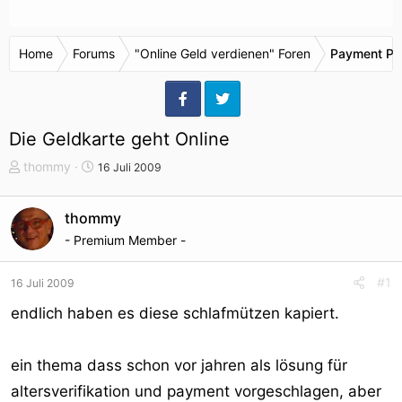
Home
Forums
"Online Geld verdienen" Foren
Payment Pr
Die Geldkarte geht Online
T
S
thommy
16 Juli 2009
h
t
e
a
thommy
m
r
- Premium Member -
e
t
n
d
s
a
#1
16 Juli 2009
t
t
endlich haben es diese schlafmützen kapiert.
a
u
r
m
t
ein thema dass schon vor jahren als lösung für
e
altersverifikation und payment vorgeschlagen, aber
r