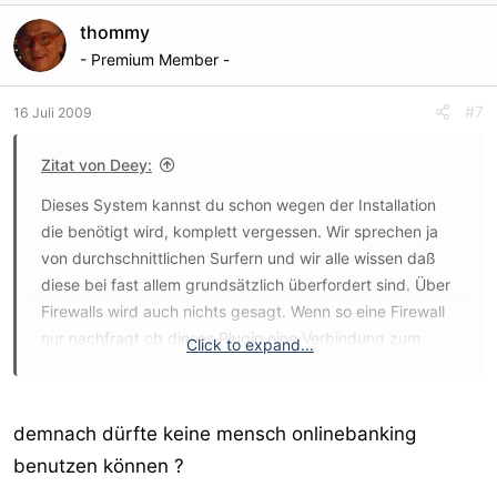
thommy
- Premium Member -
#7
16 Juli 2009
Zitat von Deey:
Dieses System kannst du schon wegen der Installation
die benötigt wird, komplett vergessen. Wir sprechen ja
von durchschnittlichen Surfern und wir alle wissen daß
diese bei fast allem grundsätzlich überfordert sind. Über
Firewalls wird auch nichts gesagt. Wenn so eine Firewall
nur nachfragt ob dieses Plugin eine Verbindung zum
Click to expand...
Netz herstellen darf oder in die Registry eingreifen darf,
klicken die auf Nein!
demnach dürfte keine mensch onlinebanking
benutzen können ?