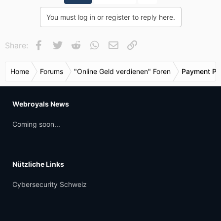
You must log in or register to reply here.
Facebook
Twitter
Reddit
WhatsApp
E-Mail
Link
Share:
Home
Forums
"Online Geld verdienen" Foren
Payment Pr
Webroyals News
Coming soon...
Nützliche Links
Cybersecurity Schweiz