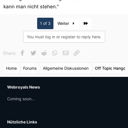
kann man nicht stehen."
Last
1 of 3
Weiter
You must log in or register to reply here.
Facebook
Twitter
Reddit
WhatsApp
E-Mail
Link
Share:
Home
Forums
Allgemeine Diskussionen
Off Topic Hangou
Webroyals News
Coming soon...
Nützliche Links