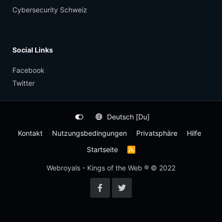
Cybersecurity Schweiz
Social Links
Facebook
Twitter
Deutsch [Du]
Kontakt
Nutzungsbedingungen
Privatsphäre
Hilfe
Startseite
R
S
S
Webroyals - Kings of the Web ® © 2022
-
F
e
e
d