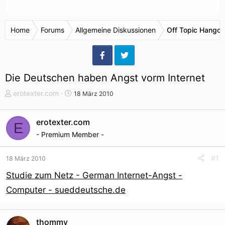
Home
Forums
Allgemeine Diskussionen
Off Topic Hangou
Die Deutschen haben Angst vorm Internet
T
S
erotexter.com
18 März 2010
h
t
e
a
erotexter.com
E
m
r
- Premium Member -
e
t
n
d
s
a
#1
18 März 2010
t
t
Studie zum Netz - German Internet-Angst -
a
u
r
m
Computer - sueddeutsche.de
t
e
r
thommy