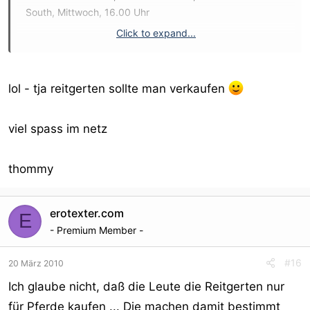
South, Mittwoch, 16.00 Uhr
Click to expand...
Sergeant Mike Logan:"Morgen. Sie verkaufen
Reitzubehör?"
Mr.Myers:"So ist es."
lol - tja reitgerten sollte man verkaufen
Sergeant Mike Logan:"Wir brauchen Informationen über
den Käufer einer Reitgerte."
viel spass im netz
Mr.Myers:"Sie machen mir Spaß. Wir verkaufen ungefähr
22.000 Reitgerten im Jahr!"
Sergeant Max Greevey:"Moment mal. Wir haben aber nur
thommy
ungefähr 5.000 Pferde gemeldet in New York!"
Mr.Myers:"Da sehen Sie's..."
erotexter.com
E
- Premium Member -
#16
20 März 2010
Ich glaube nicht, daß die Leute die Reitgerten nur
für Pferde kaufen ... Die machen damit bestimmt