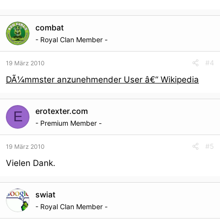
combat
- Royal Clan Member -
#4
19 März 2010
DÃ¼mmster anzunehmender User â€“ Wikipedia
erotexter.com
E
- Premium Member -
#5
19 März 2010
Vielen Dank.
swiat
- Royal Clan Member -