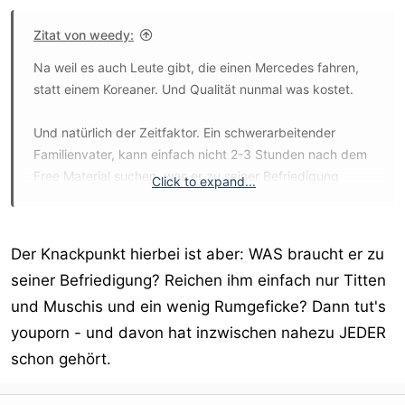
Zitat von weedy:
Na weil es auch Leute gibt, die einen Mercedes fahren,
statt einem Koreaner. Und Qualität nunmal was kostet.
Und natürlich der Zeitfaktor. Ein schwerarbeitender
Familienvater, kann einfach nicht 2-3 Stunden nach dem
Free Material suchen, was er zu seiner Befriedigung
Click to expand...
braucht.
Der Knackpunkt hierbei ist aber: WAS braucht er zu
seiner Befriedigung? Reichen ihm einfach nur Titten
und Muschis und ein wenig Rumgeficke? Dann tut's
youporn - und davon hat inzwischen nahezu JEDER
schon gehört.