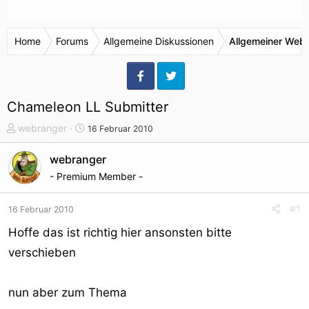
Home
Forums
Allgemeine Diskussionen
Allgemeiner Webr
Chameleon LL Submitter
T
S
webranger
16 Februar 2010
h
t
e
a
webranger
m
r
- Premium Member -
e
t
n
d
#1
16 Februar 2010
s
a
t
t
Hoffe das ist richtig hier ansonsten bitte
a
u
verschieben
r
m
t
e
nun aber zum Thema
r