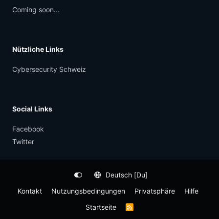
Coming soon...
Nützliche Links
Cybersecurity Schweiz
Social Links
Facebook
Twitter
Deutsch [Du]
Kontakt
Nutzungsbedingungen
Privatsphäre
Hilfe
Startseite
R
S