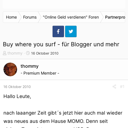
Home
Forums
"Online Geld verdienen" Foren
Partnerpro
Buy where you surf - für Blogger und mehr
T
S
thommy
16 Oktober 2010
h
t
e
a
thommy
m
r
- Premium Member -
e
t
n
d
#1
16 Oktober 2010
s
a
t
t
Hallo Leute,
a
u
r
m
nach laaanger Zeit gibt´s jetzt hier auch mal wieder
t
e
was neues aus dem Hause MOMO. Denn seit
r