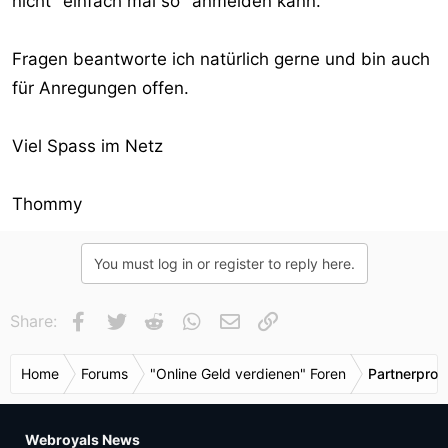
nicht "einfach mal so" anmelden kann.
Fragen beantworte ich natürlich gerne und bin auch
für Anregungen offen.
Viel Spass im Netz
Thommy
You must log in or register to reply here.
Facebook
Twitter
Reddit
WhatsApp
E-Mail
Link
Share:
Home
Forums
"Online Geld verdienen" Foren
Partnerpro
Webroyals News