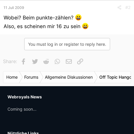
#2
11 Juli 2009
Wobei? Beim punkte-zählen?
Also, es scheinen mir 16 zu sein
You must log in or register to reply here.
Facebook
Twitter
Reddit
WhatsApp
E-Mail
Link
Share:
Home
Forums
Allgemeine Diskussionen
Off Topic Hangou
Webroyals News
Coming soon...
Nützliche Links