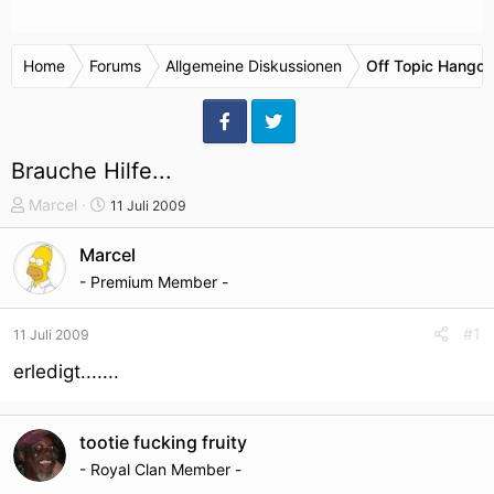
Home
Forums
Allgemeine Diskussionen
Off Topic Hangou
Brauche Hilfe...
T
S
Marcel
11 Juli 2009
h
t
e
a
Marcel
m
r
- Premium Member -
e
t
n
d
#1
11 Juli 2009
s
a
t
t
erledigt.......
a
u
r
m
t
tootie fucking fruity
e
- Royal Clan Member -
r