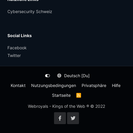
Cybersecurity Schweiz
Social Links
Facebook
Twitter
Deutsch [Du]
Kontakt
Nutzungsbedingungen
Privatsphäre
Hilfe
Startseite
R
S
S
Webroyals - Kings of the Web ® © 2022
-
F
e
e
d