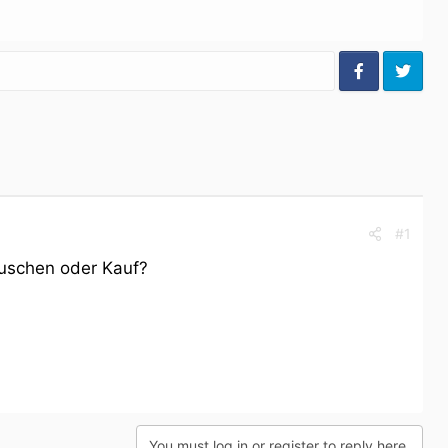
#1
auschen oder Kauf?
You must log in or register to reply here.