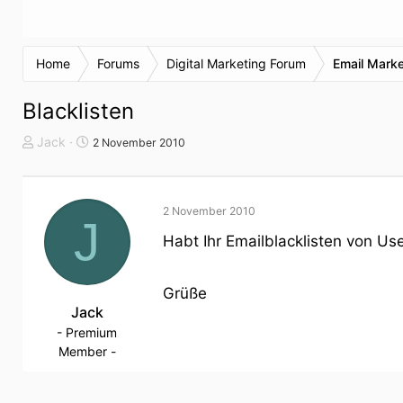
Home
Forums
Digital Marketing Forum
Email Marke
Blacklisten
T
S
Jack
2 November 2010
h
t
e
a
m
r
2 November 2010
e
t
J
n
d
Habt Ihr Emailblacklisten von U
s
a
t
t
a
u
Grüße
r
Jack
m
t
- Premium
e
Member -
r