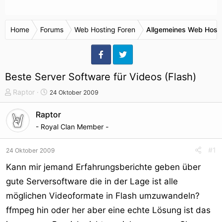
Home
Forums
Web Hosting Foren
Allgemeines Web Host
Beste Server Software für Videos (Flash)
T
S
Raptor
24 Oktober 2009
h
t
e
a
Raptor
m
r
- Royal Clan Member -
e
t
n
d
#1
24 Oktober 2009
s
a
t
t
Kann mir jemand Erfahrungsberichte geben über
a
u
gute Serversoftware die in der Lage ist alle
r
m
möglichen Videoformate in Flash umzuwandeln?
t
e
ffmpeg hin oder her aber eine echte Lösung ist das
r