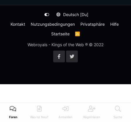
Deutsch [Du]
Kontakt
Nutzungsbedingungen
Privatsphäre
Hilfe
Startseite
R
S
S
Webroyals - Kings of the Web ® © 2022
-
F
e
e
d
Foren
Was Ist Neu?
Anmelden
Registrieren
Suche