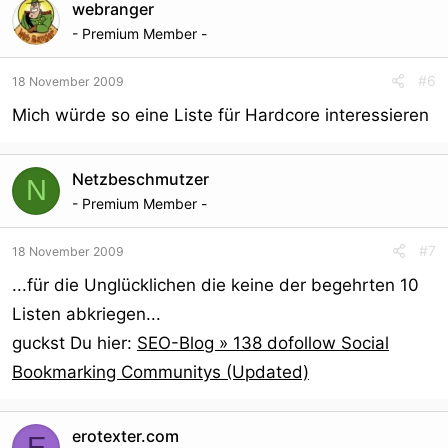
ist, also gibt es noch 9 Stück.
webranger
- Premium Member -
Kein Weiterverkauf erlaubt.
#6
18 November 2009
Ideal für Webmaster die ihre Seiten eintragen wollen,
Mich würde so eine Liste für Hardcore interessieren
oder für Agenturen die Kundenseiten eintragen wollen.
Preis für eine Liste:
Netzbeschmutzer
N
- Premium Member -
49, 90 Euro.inkl. Rechnung
#7
18 November 2009
Kontakt und Bestellung:
...für die Unglücklichen die keine der begehrten 10
Listen abkriegen...
99backlinks@googlemail.com
guckst Du hier:
SEO-Blog » 138 dofollow Social
Bookmarking Communitys (Updated)
Gruss
erotexter.com
E