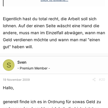
Eintragung als Dienstleistung buchen, haben so oder so
kein oder wenig Interesse sich da selber einzutragen.
Eigentlich hast du total recht, die Arbeit soll sich
Zum verkauf der Liste:
lohnen. Auf der einen Seite wäscht eine Hand die
andere, muss man im Einzelfall abwägen, wann man
Auf die Idee bin ich eigentlich nur gekommen, weil mich
vor kurzem jemand fragte ob ich diese Liste verschenken
Geld verdienen möchte und wann man mal "einen
könnte. Ich schrieb dem Forenmitglied zurück, nein,
gut" haben will.
gratis gibts diese Liste nicht, da ich die für meine Arbeit
verwende und es diese Liste nicht im Netz zu finden gibt.
Sven
S
Ich schrieb zurück, ok, ich geb die die Liste, gegen 50
- Premium Member -
Euro kannst sie haben, dauerte keine halbe Stunde und
er bestellte die Liste und bezahlte auch sofort.
#20
19 November 2009
Hallo,
Siehe da, die Liste gibts jetzt noch zwei mal, dann ist
Schluss, vielleicht gibts Später noch ne abgespeckte
generell finde ich es in Ordnung für sowas Geld zu
kleine Version.