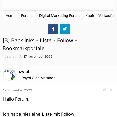
Home
Forums
Digital Marketing Forum
Kaufen Verkaufen
[B] Backlinks - Liste - Follow -
Bookmarkportale
T
S
swiat
17 November 2009
h
t
e
a
swiat
m
r
- Royal Clan Member -
e
t
n
d
s
a
#1
17 November 2009
t
t
Hallo Forum,
a
u
r
m
t
ich habe hier eine Liste mit Follow -
e