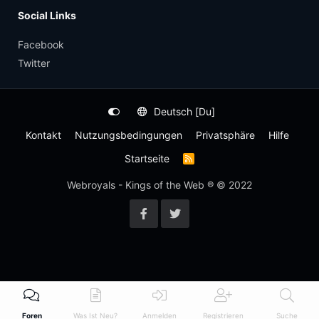
Social Links
Facebook
Twitter
Deutsch [Du]
Kontakt
Nutzungsbedingungen
Privatsphäre
Hilfe
Startseite
R
S
S
Webroyals - Kings of the Web ® © 2022
-
F
e
e
d
Foren
Was Ist Neu?
Anmelden
Registrieren
Suche