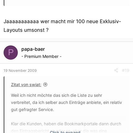
Jaaaaaaaaaaa wer macht mir 100 neue Exklusiv-
Layouts umsonst ?
papa-baer
P
- Premium Member -
#19
19 November 2009
Zitat von swiat:
Weil ich nicht möchte das sich die Liste zu sehr
verbreitet, da ich selber auch Einträge anbiete, ein relativ
gut gefragter Service.
Klar die Kunden, haben die Bookmarkportale dann durch
den Eintragsbericht so oder so, aber die was eine
Click to expand...