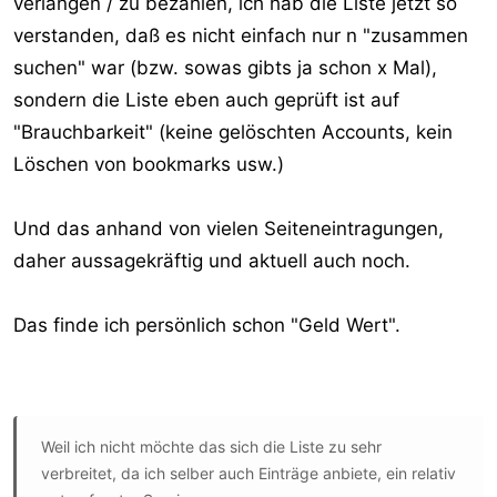
verlangen / zu bezahlen, ich hab die Liste jetzt so
Ich teste hin und wieder solche Ideen aus, was da andere
verstanden, daß es nicht einfach nur n "zusammen
über mich denken ist mir sowas von egal und wen einer
suchen" war (bzw. sowas gibts ja schon x Mal),
meint er sucht sich meine Produkte im Web selber
sondern die Liste eben auch geprüft ist auf
zusammen, bitte, hab ich kein Problem damit.
"Brauchbarkeit" (keine gelöschten Accounts, kein
Andere sind dankbar ...
Löschen von bookmarks usw.)
In den Us Foren ist es völlig normal, das solche Listen,
Und das anhand von vielen Seiteneintragungen,
Tricks und Tipps verkauft werden, nur in .de tut sich in
daher aussagekräftig und aktuell auch noch.
der Richtung nix, vielleicht in Zukunft ein großer Vorteil
für mich.....
Das finde ich persönlich schon "Geld Wert".
Gruss
Weil ich nicht möchte das sich die Liste zu sehr
verbreitet, da ich selber auch Einträge anbiete, ein relativ