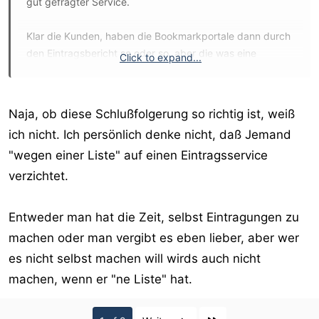
gut gefragter Service.
Klar die Kunden, haben die Bookmarkportale dann durch
den Eintragsbericht so oder so, aber die was eine
Click to expand...
Eintragung als Dienstleistung buchen, haben so oder so
kein oder wenig Interesse sich da selber einzutragen.
Naja, ob diese Schlußfolgerung so richtig ist, weiß
ich nicht. Ich persönlich denke nicht, daß Jemand
"wegen einer Liste" auf einen Eintragsservice
verzichtet.
Entweder man hat die Zeit, selbst Eintragungen zu
machen oder man vergibt es eben lieber, aber wer
es nicht selbst machen will wirds auch nicht
machen, wenn er "ne Liste" hat.