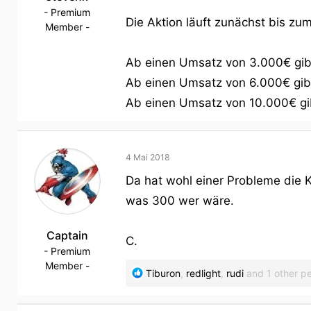
- Premium
Die Aktion läuft zunächst bis zu
Member -
Ab einen Umsatz von 3.000€ gib
Ab einen Umsatz von 6.000€ gib
Ab einen Umsatz von 10.000€ gi
4 Mai 2018
Da hat wohl einer Probleme die 
was 300 wer wäre.
Captain
C.
- Premium
Member -
R
Tiburon
,
redlight
,
rudi
and 1 other p
e
a