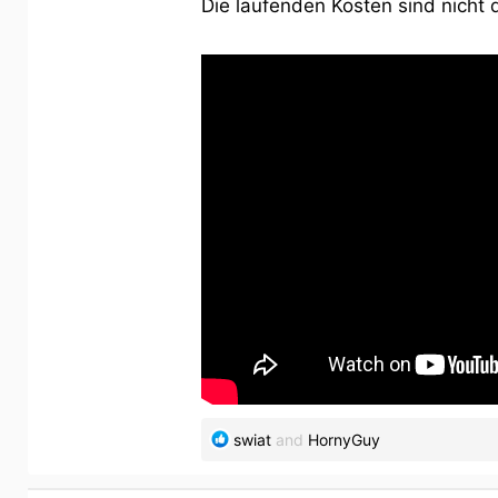
Die laufenden Kosten sind nicht
R
swiat
and
HornyGuy
e
a