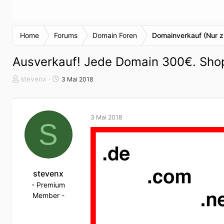
Home
Forums
Domain Foren
Domainverkauf (Nur z
Ausverkauf! Jede Domain 300€. Shop
T
S
stevenx
3 Mai 2018
h
t
e
a
m
r
3 Mai 2018
e
t
S
n
d
s
a
t
t
a
u
r
stevenx
m
t
- Premium
e
Member -
r