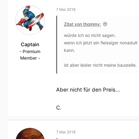
c
t
7 Mai 2018
i
o
Zitat von thommy:
n
würde ich so nicht sagen.
s
:
wenn ich jetzt ein fleissiger nonad
Captain
kann.
- Premium
Member -
ist aber leider nicht meine baustelle.
Aber nicht für den Preis...
C.
7 Mai 2018