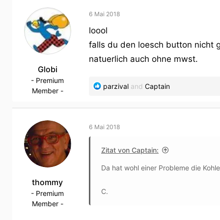
c
t
6 Mai 2018
i
loool
o
falls du den loesch button nicht 
n
s
natuerlich auch ohne mwst.
:
Globi
- Premium
R
parzival
and
Captain
Member -
e
a
c
t
6 Mai 2018
i
o
Zitat von Captain:
n
Da hat wohl einer Probleme die Kohl
s
:
thommy
C.
- Premium
Member -