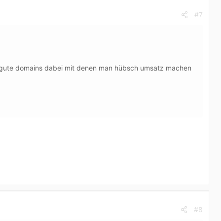
#7
paar gute domains dabei mit denen man hübsch umsatz machen
#8