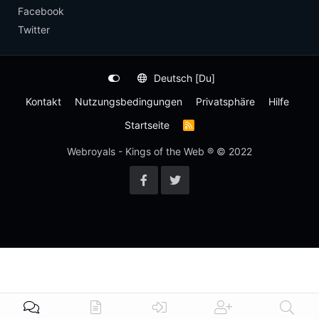
Facebook
Twitter
Deutsch [Du]
Kontakt
Nutzungsbedingungen
Privatsphäre
Hilfe
Startseite
R
S
S
Webroyals - Kings of the Web ® © 2022
-
F
e
e
d