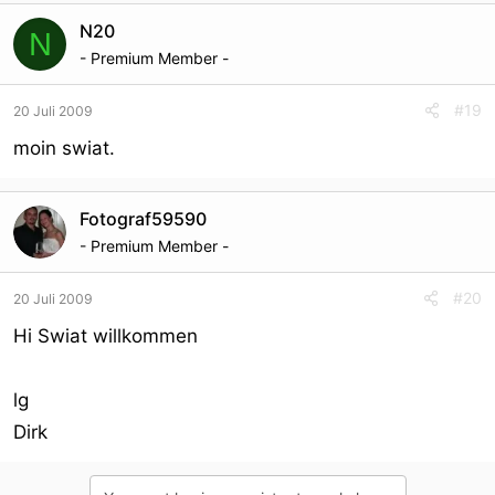
N20
N
- Premium Member -
#19
20 Juli 2009
moin swiat.
Fotograf59590
- Premium Member -
#20
20 Juli 2009
Hi Swiat willkommen
lg
Dirk