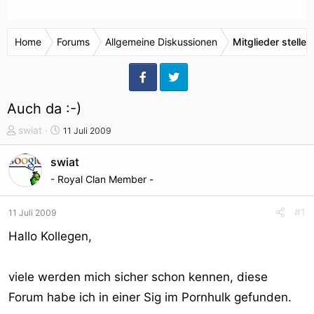
Home
Forums
Allgemeine Diskussionen
Mitglieder stellen
Auch da :-)
T
S
swiat
11 Juli 2009
h
t
e
a
swiat
m
r
- Royal Clan Member -
e
t
n
d
#1
11 Juli 2009
s
a
t
t
Hallo Kollegen,
a
u
r
m
viele werden mich sicher schon kennen, diese
t
e
Forum habe ich in einer Sig im Pornhulk gefunden.
r