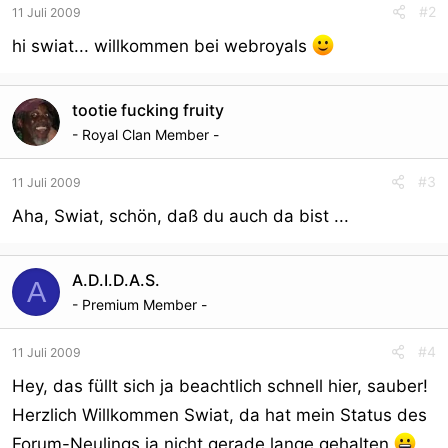
#2
11 Juli 2009
hi swiat... willkommen bei webroyals
tootie fucking fruity
- Royal Clan Member -
#3
11 Juli 2009
Aha, Swiat, schön, daß du auch da bist ...
A.D.I.D.A.S.
A
- Premium Member -
#4
11 Juli 2009
Hey, das füllt sich ja beachtlich schnell hier, sauber!
Herzlich Willkommen Swiat, da hat mein Status des
Forum-Neulings ja nicht gerade lange gehalten