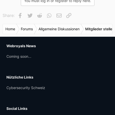
You must log in or register to reply here.
Facebook
Twitter
Reddit
WhatsApp
E-Mail
Link
Share:
Home
Forums
Allgemeine Diskussionen
Mitglieder stellen
Webroyals News
Coming soon...
Nützliche Links
Cybersecurity Schweiz
Social Links