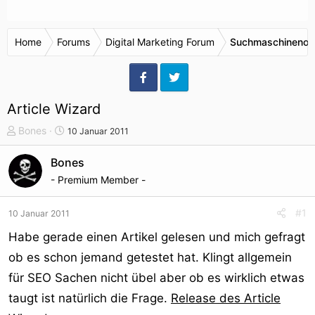
Home
Forums
Digital Marketing Forum
Suchmaschinenop
Article Wizard
T
S
Bones
10 Januar 2011
h
t
e
a
Bones
m
r
- Premium Member -
e
t
n
d
#1
10 Januar 2011
s
a
t
t
Habe gerade einen Artikel gelesen und mich gefragt
a
u
ob es schon jemand getestet hat. Klingt allgemein
r
m
für SEO Sachen nicht übel aber ob es wirklich etwas
t
e
taugt ist natürlich die Frage.
Release des Article
r