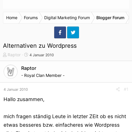
Home
Forums
Digital Marketing Forum
Blogger Forum
Alternativen zu Wordpress
T
S
Raptor
4 Januar 2010
h
t
e
a
Raptor
m
r
- Royal Clan Member -
e
t
n
d
#1
4 Januar 2010
s
a
t
t
Hallo zusammen,
a
u
r
m
mich fragen ständig Leute in letzter ZEit ob es nicht
t
e
etwas besseres bzw. einfacheres wie Wordpress
r