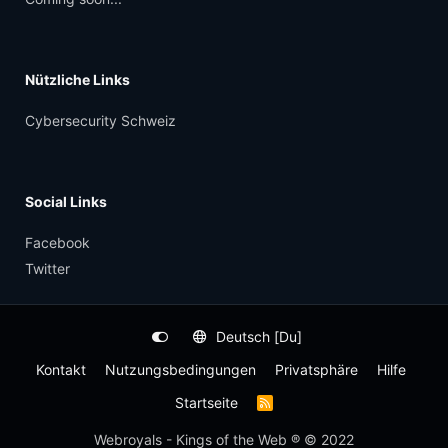
Nützliche Links
Cybersecurity Schweiz
Social Links
Facebook
Twitter
Deutsch [Du]
Kontakt
Nutzungsbedingungen
Privatsphäre
Hilfe
Startseite
R
S
S
Webroyals - Kings of the Web ® © 2022