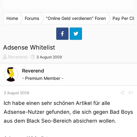
Home
Forums
"Online Geld verdienen" Foren
Pay Per Cli
Adsense Whitelist
T
S
Reverend
3 August 2009
h
t
e
a
Reverend
m
r
- Premium Member -
e
t
n
d
#1
3 August 2009
s
a
t
t
Ich habe einen sehr schönen Artikel für alle
a
u
Adsense-Nutzer gefunden, die sich gegen Bad Boys
r
m
aus dem Black Seo-Bereich absichern wollen.
t
e
r