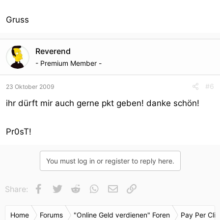
Gruss
Reverend
- Premium Member -
#6
23 Oktober 2009
ihr dürft mir auch gerne pkt geben! danke schön!
Pr0sT!
You must log in or register to reply here.
Facebook
Twitter
Reddit
WhatsApp
E-Mail
Link
Share:
Home
Forums
"Online Geld verdienen" Foren
Pay Per Cli