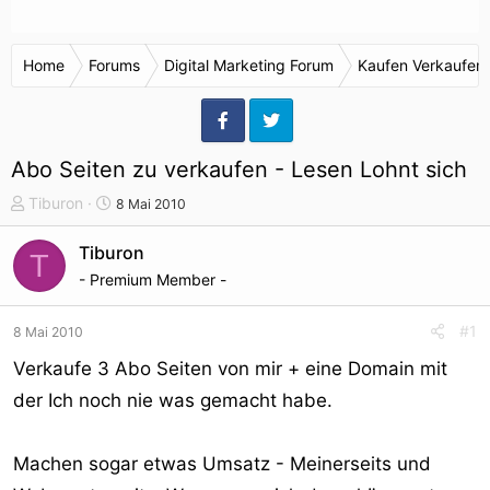
Home
Forums
Digital Marketing Forum
Kaufen Verkaufen
Abo Seiten zu verkaufen - Lesen Lohnt sich
T
S
Tiburon
8 Mai 2010
h
t
e
a
Tiburon
T
m
r
- Premium Member -
e
t
n
d
#1
8 Mai 2010
s
a
t
t
Verkaufe 3 Abo Seiten von mir + eine Domain mit
a
u
der Ich noch nie was gemacht habe.
r
m
t
e
Machen sogar etwas Umsatz - Meinerseits und
r