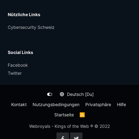
Nützliche Links
Cybersecurity Schweiz
Social Links
Facebook
Twitter
Deutsch [Du]
Kontakt
Nutzungsbedingungen
Privatsphäre
Hilfe
Startseite
R
S
S
Webroyals - Kings of the Web ® © 2022
-
F